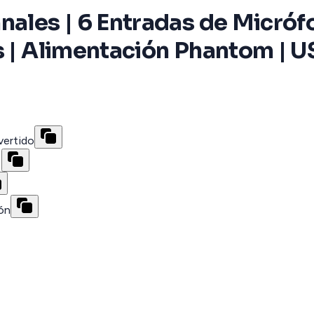
nales | 6 Entradas de Micrófo
s | Alimentación Phantom | U
vertido
s
ión