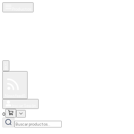
Productos
0
Especiales
Newsfeed
0
Iniciar Sesión
0