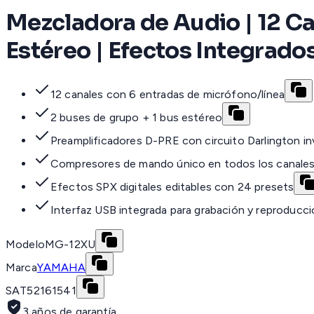
Mezcladora de Audio | 12 Ca
Estéreo | Efectos Integrado
12 canales con 6 entradas de micrófono/línea
2 buses de grupo + 1 bus estéreo
Preamplificadores D-PRE con circuito Darlington in
Compresores de mando único en todos los canale
Efectos SPX digitales editables con 24 presets
Interfaz USB integrada para grabación y reproducc
Modelo
MG-12XU
Marca
YAMAHA
SAT
52161541
3 años de garantía