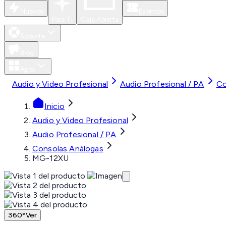
Nuevos
Eventos
Para Ti
Caja Abierta
Soporte
Blog
Apps
Audio y Video Profesional
Audio Profesional / PA
Co
Inicio
Audio y Video Profesional
Audio Profesional / PA
Consolas Análogas
MG-12XU
360°
Ver