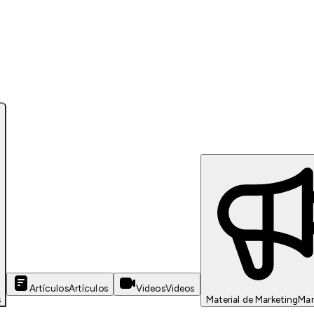
Artículos
Artículos
Videos
Videos
s
Material de Marketing
Mar