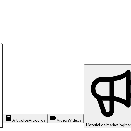
Artículos
Artículos
Videos
Videos
s
Material de Marketing
Mar