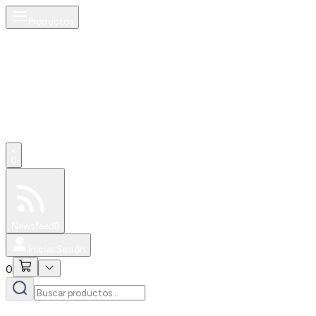
Productos
0
Especiales
Newsfeed
0
Iniciar Sesión
0