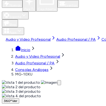
Nuevos
Eventos
Para Ti
Caja Abierta
Soporte
Blog
Apps
Audio y Video Profesional
Audio Profesional / PA
Co
Inicio
Audio y Video Profesional
Audio Profesional / PA
Consolas Análogas
MG-10XU
360°
Ver