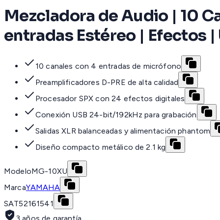
Mezcladora de Audio | 10 Can
entradas Estéreo | Efectos |
10 canales con 4 entradas de micrófono
Preamplificadores D-PRE de alta calidad
Procesador SPX con 24 efectos digitales
Conexión USB 24-bit/192kHz para grabación
Salidas XLR balanceadas y alimentación phantom
Diseño compacto metálico de 2.1 kg
Modelo
MG-10XU
Marca
YAMAHA
SAT
52161541
3 años de garantía