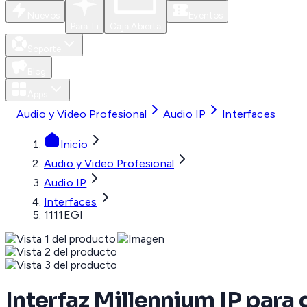
Nuevos
Eventos
Para Ti
Caja Abierta
Soporte
Blog
Apps
Audio y Video Profesional
Audio IP
Interfaces
Inicio
Audio y Video Profesional
Audio IP
Interfaces
1111EGI
Interfaz Millennium IP para