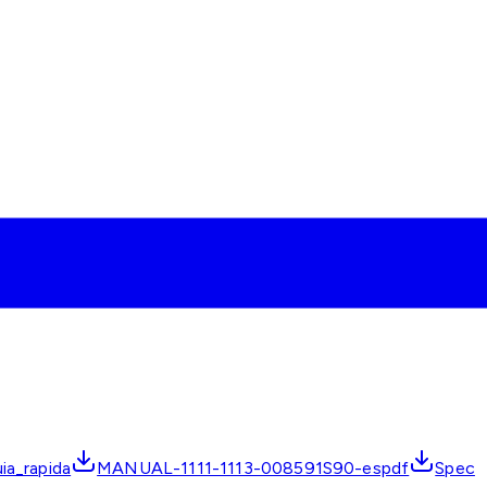
ia_rapida
MANUAL-1111-1113-008591S90-espdf
Spec