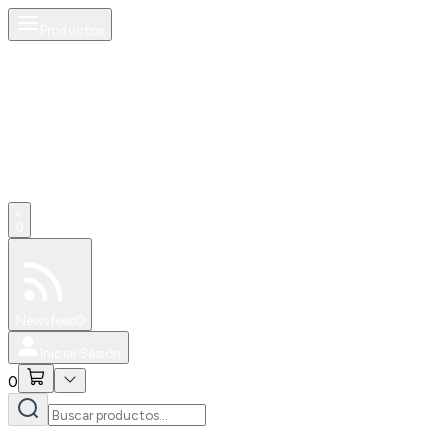
Productos
0
Especiales
Newsfeed
0
Iniciar Sesión
0