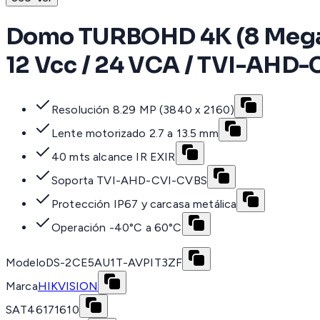
Domo TURBOHD 4K (8 Megapixe
12 Vcc / 24 VCA / TVI-AHD-C
Resolución 8.29 MP (3840 x 2160)
Lente motorizado 2.7 a 13.5 mm
40 mts alcance IR EXIR
Soporta TVI-AHD-CVI-CVBS
Protección IP67 y carcasa metálica
Operación -40°C a 60°C
Modelo
DS-2CE5AU1T-AVPIT3ZF
Marca
HIKVISION
SAT
46171610