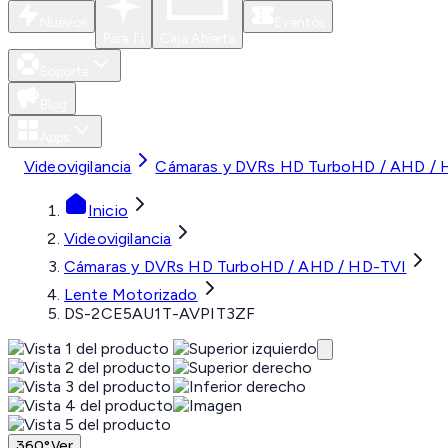
Nuevos
Eventos
Para Ti
Caja Abierta
Soporte
Blog
Apps
Videovigilancia
Cámaras y DVRs HD TurboHD / AHD / 
Inicio
Videovigilancia
Cámaras y DVRs HD TurboHD / AHD / HD-TVI
Lente Motorizado
DS-2CE5AU1T-AVPIT3ZF
360°
Ver