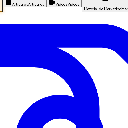
Artículos
Artículos
Videos
Videos
s
Material de Marketing
Mar