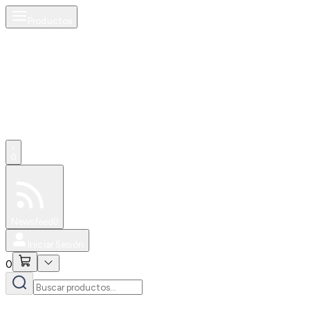
Productos
0
Especiales
Newsfeed
0
Iniciar Sesión
0