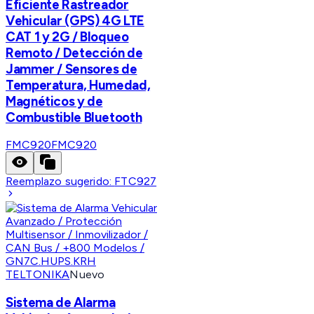
Eficiente Rastreador
Vehicular (GPS) 4G LTE
CAT 1 y 2G / Bloqueo
Remoto / Detección de
Jammer / Sensores de
Temperatura, Humedad,
Magnéticos y de
Combustible Bluetooth
FMC920
FMC920
Reemplazo sugerido:
FTC927
TELTONIKA
Nuevo
Sistema de Alarma