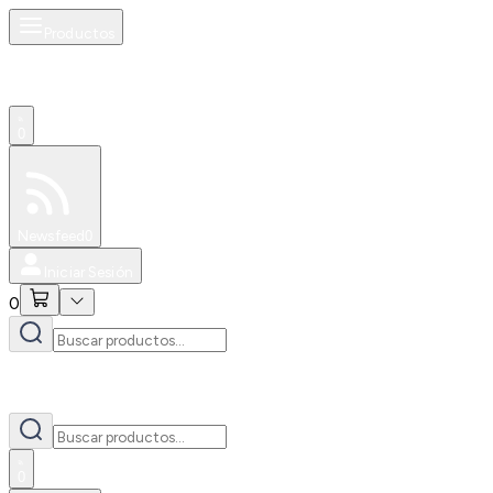
Productos
0
Especiales
Newsfeed
0
Iniciar Sesión
0
0