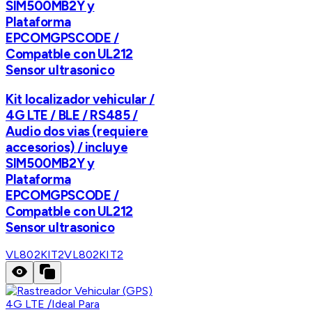
SIM500MB2Y y
Plataforma
EPCOMGPSCODE /
Compatble con UL212
Sensor ultrasonico
Kit localizador vehicular /
4G LTE / BLE / RS485 /
Audio dos vias (requiere
accesorios) / incluye
SIM500MB2Y y
Plataforma
EPCOMGPSCODE /
Compatble con UL212
Sensor ultrasonico
VL802KIT2
VL802KIT2