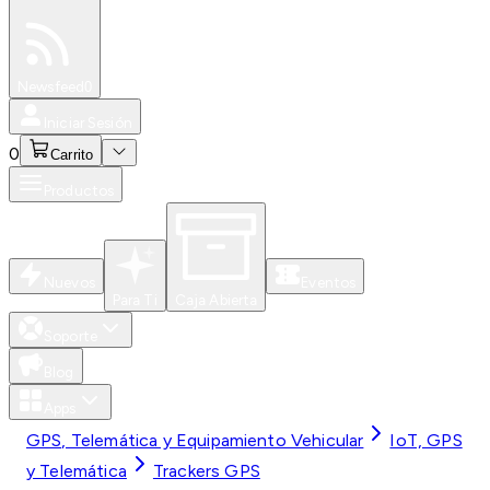
Especiales
Newsfeed
0
Iniciar Sesión
0
Carrito
Productos
Nuevos
Eventos
Para Ti
Caja Abierta
Soporte
Blog
Apps
GPS, Telemática y Equipamiento Vehicular
IoT, GPS
y Telemática
Trackers GPS