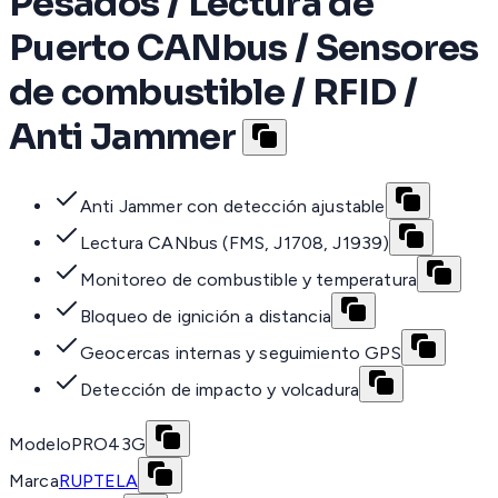
Pesados / Lectura de
Puerto CANbus / Sensores
de combustible / RFID /
Anti Jammer
Anti Jammer con detección ajustable
Lectura CANbus (FMS, J1708, J1939)
Monitoreo de combustible y temperatura
Bloqueo de ignición a distancia
Geocercas internas y seguimiento GPS
Detección de impacto y volcadura
Modelo
PRO43G
Marca
RUPTELA