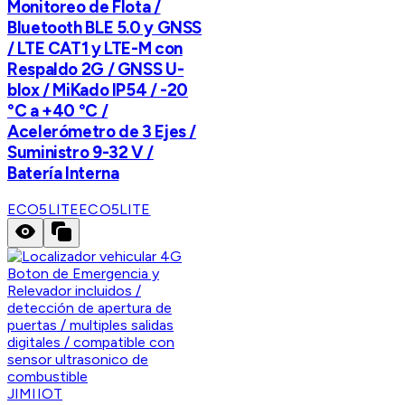
Monitoreo de Flota /
Bluetooth BLE 5.0 y GNSS
/ LTE CAT1 y LTE-M con
Respaldo 2G / GNSS U-
blox / MiKado IP54 / -20
°C a +40 °C /
Acelerómetro de 3 Ejes /
Suministro 9-32 V /
Batería Interna
ECO5LITE
ECO5LITE
JIMIIOT