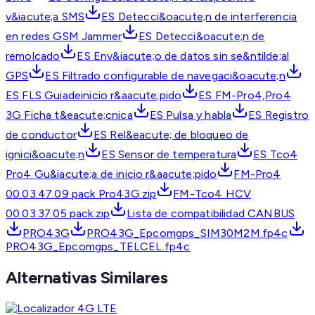
v&iacute;a SMS
ES Detecci&oacute;n de interferencia
en redes GSM Jammer
ES Detecci&oacute;n de
remolcado
ES Env&iacute;o de datos sin se&ntilde;al
GPS
ES Filtrado configurable de navegaci&oacute;n
ES FLS Guiadeinicio r&aacute;pido
ES FM-Pro4,Pro4
3G Ficha t&eacute;cnica
ES Pulsa y habla
ES Registro
de conductor
ES Rel&eacute; de bloqueo de
ignici&oacute;n
ES Sensor de temperatura
ES Tco4
Pro4 Gu&iacute;a de inicio r&aacute;pido
FM-Pro4
00.03.47.09 pack Pro43G.zip
FM-Tco4 HCV
00.03.37.05 pack.zip
Lista de compatibilidad CANBUS
PRO43G
PRO43G_Epcomgps_SIM30M2M.fp4c
PRO43G_Epcomgps_TELCEL.fp4c
Alternativas Similares