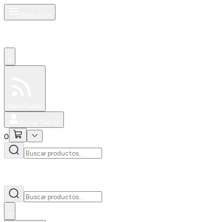
Productos
0
Especiales
Newsfeed
0
Iniciar Sesión
0
0