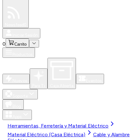
Especiales
Newsfeed
0
Iniciar Sesión
0
Carrito
Productos
Nuevos
Eventos
Para Ti
Caja Abierta
Soporte
Blog
Apps
Herramientas, Ferretería y Material Eléctrico
Material Eléctrico (Casa Eléctrica)
Cable y Alambre