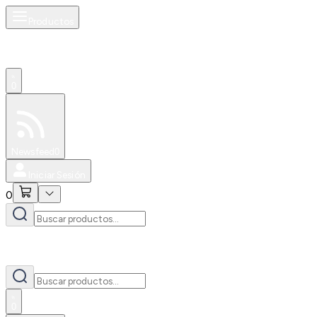
Productos
0
Especiales
Newsfeed
0
Iniciar Sesión
0
0