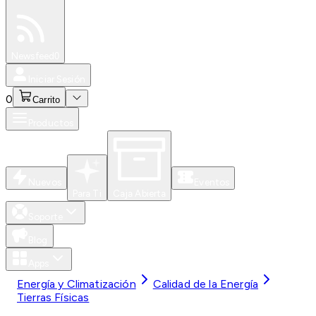
Especiales
Newsfeed
0
Iniciar Sesión
0
Carrito
Productos
Nuevos
Eventos
Para Ti
Caja Abierta
Soporte
Blog
Apps
Energía y Climatización
Calidad de la Energía
Tierras Físicas