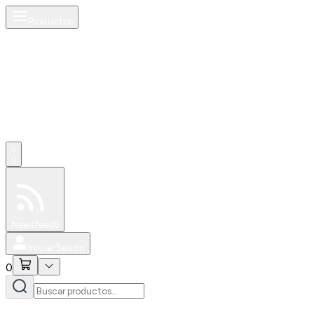
Productos
0
Especiales
Newsfeed
0
Iniciar Sesión
0