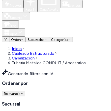
Nuevos
Eventos
Para Ti
Caja Abierta
Soporte
Blog
Apps
Orden
Sucursales
Categorías
Inicio
Cableado Estructurado
Canalización
Tubería Metálica CONDUIT / Accesorios
Generando filtros con IA...
Ordenar por
Relevancia
Sucursal