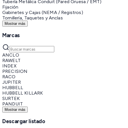
Tubería Metálica Conduit (Pared Gruesa / EMT)
Fijación
Gabinetes y Cajas (NEMA / Registros)
Tornillería, Taquetes y Anclas
Mostrar más
Marcas
ANCLO
RAWELT
INDEX
PRECISION
RACO
JUPITER
HUBBELL
HUBBELL KILLARK
SURTEK
PANDUIT
Mostrar más
Descargar listado