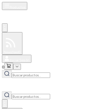
Productos
0
Especiales
Newsfeed
0
Iniciar Sesión
0
0