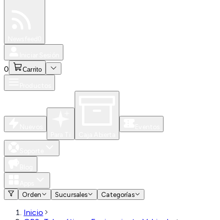
Especiales
Newsfeed
0
Iniciar Sesión
0
Carrito
Productos
Nuevos
Eventos
Para Ti
Caja Abierta
Soporte
Blog
Apps
Orden
Sucursales
Categorías
Inicio