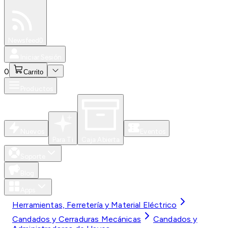
Especiales
Newsfeed
0
Iniciar Sesión
0
Carrito
Productos
Nuevos
Eventos
Para Ti
Caja Abierta
Soporte
Blog
Apps
Herramientas, Ferretería y Material Eléctrico
Candados y Cerraduras Mecánicas
Candados y