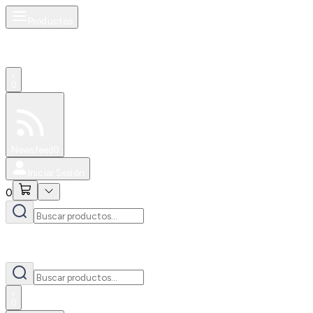
Productos
0
Especiales
Newsfeed
0
Iniciar Sesión
0
0