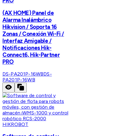
PRO
(AX HOME) Panel de
Alarma Inalámbrico
Hikvision / Soporta 16
Zonas / Conexión Wi-Fi /
Interfaz Amigable /
Notificaciones Hik-
Connect6, Hik-Partner
PRO
DS-PA201P-16WB
DS-
PA201P-16WB
HIKROBOT