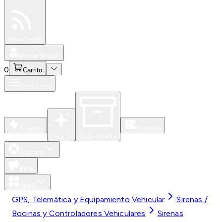
Especiales
Newsfeed
0
Iniciar Sesión
0
Carrito
Productos
Nuevos
Eventos
Para Ti
Caja Abierta
Soporte
Blog
Apps
GPS, Telemática y Equipamiento Vehicular
Sirenas /
Bocinas y Controladores Vehiculares
Sirenas