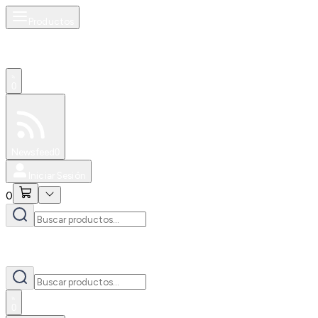
Productos
0
Especiales
Newsfeed
0
Iniciar Sesión
0
0