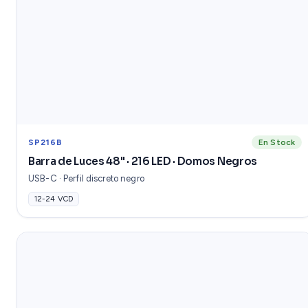
SP216B
En Stock
Barra de Luces 48" · 216 LED · Domos Negros
USB-C · Perfil discreto negro
12-24 VCD