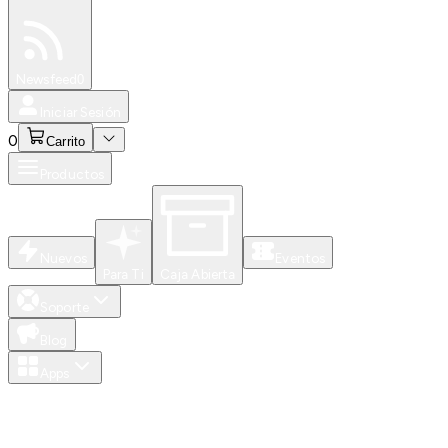
Especiales
Newsfeed
0
Iniciar Sesión
0
Carrito
Productos
Nuevos
Eventos
Para Ti
Caja Abierta
Soporte
Blog
Apps