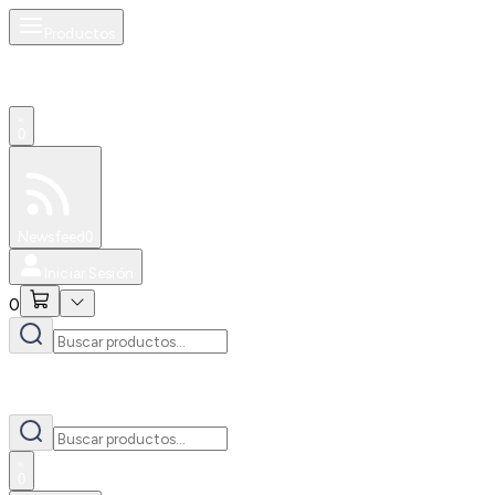
Productos
0
Especiales
Newsfeed
0
Iniciar Sesión
0
0