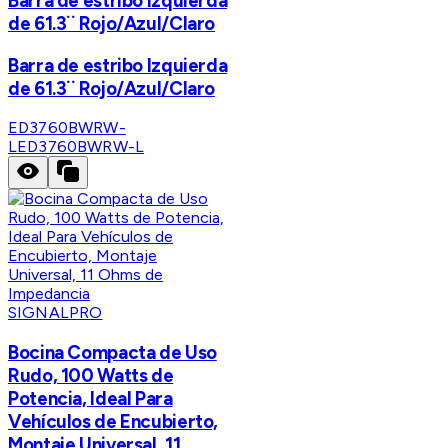
Barra de estribo Izquierda
de 61.3¨ Rojo/Azul/Claro
Barra de estribo Izquierda
de 61.3¨ Rojo/Azul/Claro
ED3760BWRW-
L
ED3760BWRW-L
SIGNALPRO
Bocina Compacta de Uso
Rudo, 100 Watts de
Potencia, Ideal Para
Vehículos de Encubierto,
Montaje Universal, 11