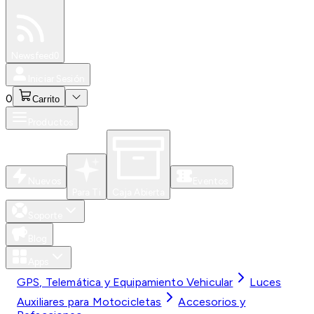
Especiales
Newsfeed
0
Iniciar Sesión
0
Carrito
Productos
Nuevos
Eventos
Para Ti
Caja Abierta
Soporte
Blog
Apps
GPS, Telemática y Equipamiento Vehicular
Luces
Auxiliares para Motocicletas
Accesorios y