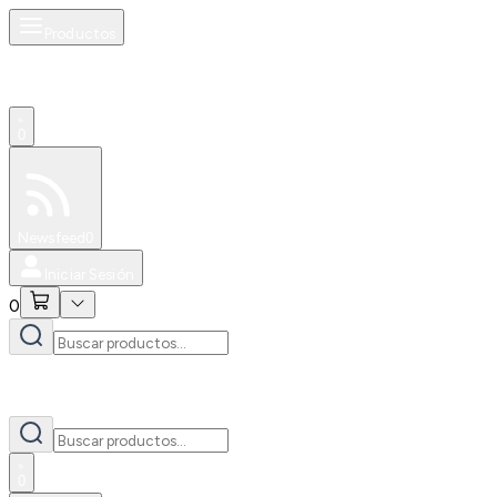
Productos
0
Especiales
Newsfeed
0
Iniciar Sesión
0
0