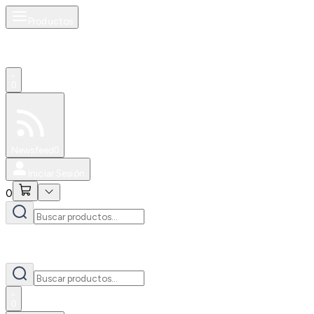
Productos
0
Especiales
Newsfeed
0
Iniciar Sesión
0
0