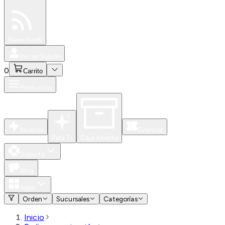
Especiales
Newsfeed
0
Iniciar Sesión
0
Carrito
Productos
Nuevos
Eventos
Para Ti
Caja Abierta
Soporte
Blog
Apps
Orden
Sucursales
Categorías
Inicio