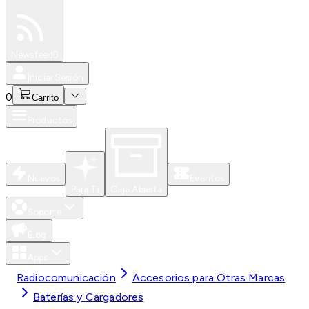
Especiales
Newsfeed
0
Iniciar Sesión
0
Carrito
Productos
Nuevos
Eventos
Para Ti
Caja Abierta
Soporte
Blog
Apps
Radiocomunicación
Accesorios para Otras Marcas
Baterías y Cargadores