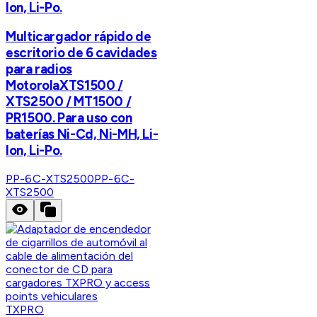
Ion, Li-Po.
Multicargador rápido de
escritorio de 6 cavidades
para radios
MotorolaXTS1500 /
XTS2500 / MT1500 /
PR1500. Para uso con
baterías Ni-Cd, Ni-MH, Li-
Ion, Li-Po.
PP-6C-XTS2500
PP-6C-
XTS2500
TXPRO