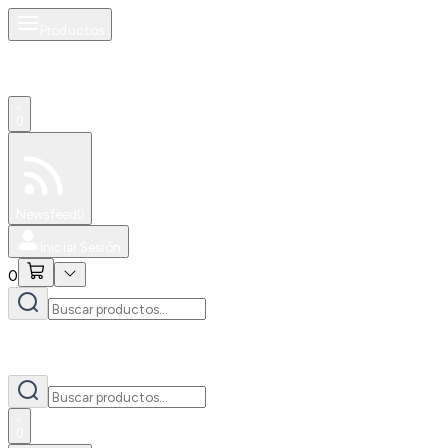
Productos
0
Especiales
Newsfeed
0
Iniciar Sesión
0
0