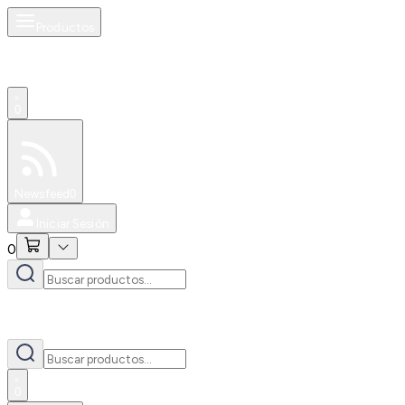
Productos
0
Especiales
Newsfeed
0
Iniciar Sesión
0
0