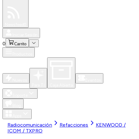
Especiales
Newsfeed
0
Iniciar Sesión
0
Carrito
Productos
Nuevos
Eventos
Para Ti
Caja Abierta
Soporte
Blog
Apps
Radiocomunicación
Refacciones
KENWOOD /
ICOM / TXPRO