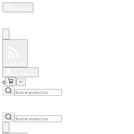
Productos
0
Especiales
Newsfeed
0
Iniciar Sesión
0
0