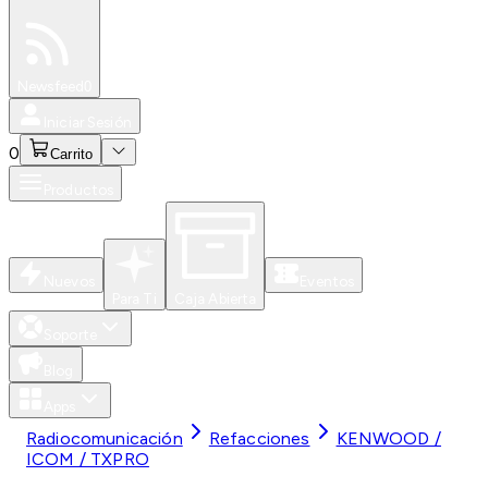
Especiales
Newsfeed
0
Iniciar Sesión
0
Carrito
Productos
Nuevos
Eventos
Para Ti
Caja Abierta
Soporte
Blog
Apps
Radiocomunicación
Refacciones
KENWOOD /
ICOM / TXPRO