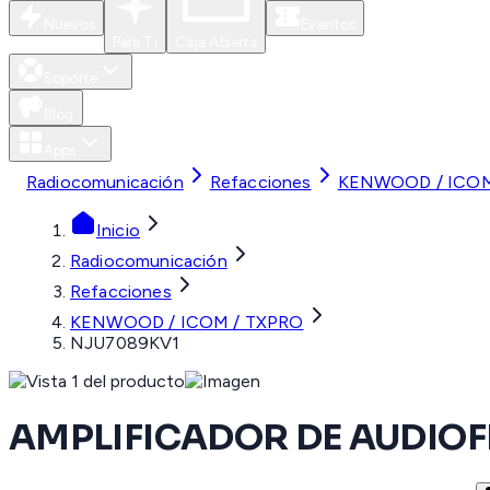
Nuevos
Eventos
Para Ti
Caja Abierta
Soporte
Blog
Apps
Radiocomunicación
Refacciones
KENWOOD / ICOM
Inicio
Radiocomunicación
Refacciones
KENWOOD / ICOM / TXPRO
NJU7089KV1
AMPLIFICADOR DE AUDIO