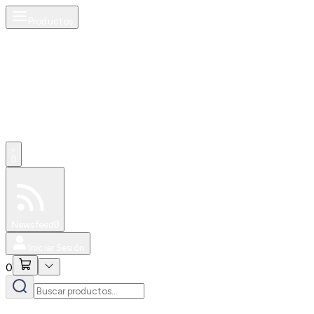
Productos
0
Especiales
Newsfeed
0
Iniciar Sesión
0