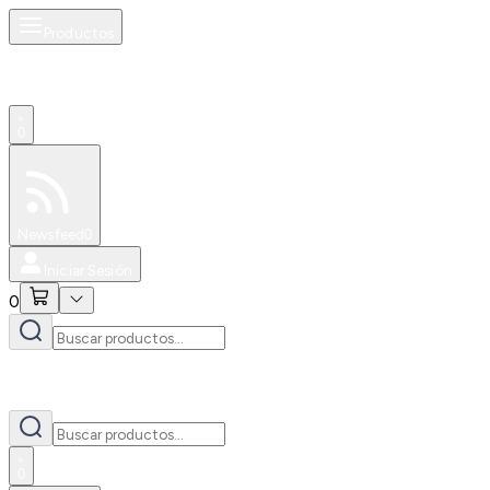
Productos
0
Especiales
Newsfeed
0
Iniciar Sesión
0
0