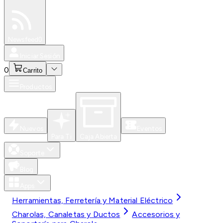
Especiales
Newsfeed
0
Iniciar Sesión
0
Carrito
Productos
Nuevos
Eventos
Para Ti
Caja Abierta
Soporte
Blog
Apps
Herramientas, Ferretería y Material Eléctrico
Charolas, Canaletas y Ductos
Accesorios y