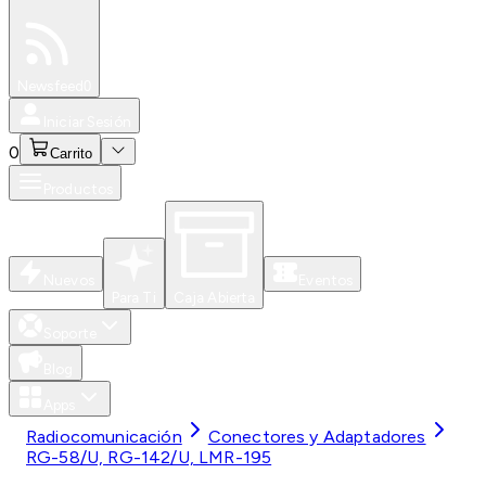
Especiales
Newsfeed
0
Iniciar Sesión
0
Carrito
Productos
Nuevos
Eventos
Para Ti
Caja Abierta
Soporte
Blog
Apps
Radiocomunicación
Conectores y Adaptadores
RG-58/U, RG-142/U, LMR-195