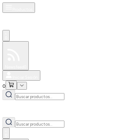
Productos
0
Especiales
Newsfeed
0
Iniciar Sesión
0
0