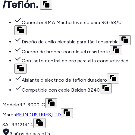
/Teflón.
Conector SMA Macho Inverso para RG-58/U
Diseño de anillo plegable para fácil ensamble
Cuerpo de bronce con níquel resistente
Contacto central de oro para alta conductividad
Aislante dieléctrico de teflón duradero
Compatible con cable Belden 8240
Modelo
RP-3000-C
Marca
RF INDUSTRIES,LTD
SAT
39121414
3 años de garantía