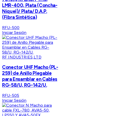
LMR-400, Plata (Concha-
Níquel)/ Plata/ D.A.P.
(Fibra Sintética)
RFU-500
Iniciar Sesión
RF INDUSTRIES,LTD
Conector UHF Macho (PL-
259) de Anillo Plegable
para Ensamblar en Cables
RG-58/U, RG-142/U.
RFU-505
Iniciar Sesión