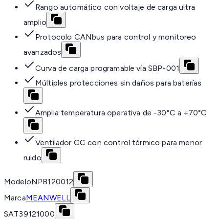
Rango automático con voltaje de carga ultra
amplio
Protocolo CANbus para control y monitoreo
avanzados
Curva de carga programable vía SBP-001
Múltiples protecciones sin daños para baterías
Amplia temperatura operativa de -30°C a +70°C
Ventilador CC con control térmico para menor
ruido
Modelo
NPB120012
Marca
MEANWELL
SAT
39121000