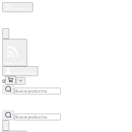
Productos
0
Especiales
Newsfeed
0
Iniciar Sesión
0
0