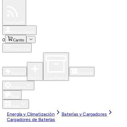
Especiales
Newsfeed
0
Iniciar Sesión
0
Carrito
Productos
Nuevos
Eventos
Para Ti
Caja Abierta
Soporte
Blog
Apps
Energía y Climatización
Baterías y Cargadores
Cargadores de Baterías