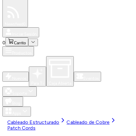
Especiales
Newsfeed
0
Iniciar Sesión
0
Carrito
Productos
Nuevos
Eventos
Para Ti
Caja Abierta
Soporte
Blog
Apps
Cableado Estructurado
Cableado de Cobre
Patch Cords