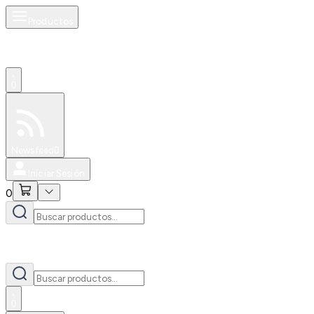
Productos
0
Especiales
Newsfeed
0
Iniciar Sesión
0
0