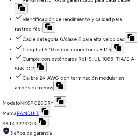
Rendimiento 100% garantizado para cada cable
Identificación de rendimiento y calidad para
rastreo fácil
Cable categoría 6/clase E para alta velocidad
Longitud 6.10 m con conectores RJ45
Cumple con estándares RoHS, UL 1863, TIA/EIA-
568-C.2
Calibre 24 AWG con terminación modular en
ambos extremos
Modelo
NK6PC20GRY
Marca
PANDUIT
SAT
43223303
3 años de garantía