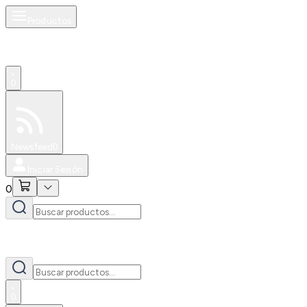
Productos
0
Especiales
Newsfeed
0
Iniciar Sesión
0
0