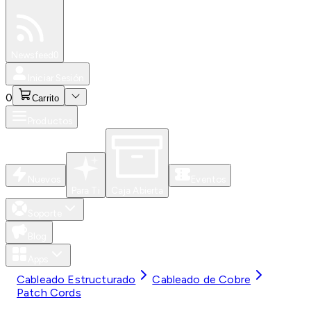
Especiales
Newsfeed
0
Iniciar Sesión
0
Carrito
Productos
Nuevos
Eventos
Para Ti
Caja Abierta
Soporte
Blog
Apps
Cableado Estructurado
Cableado de Cobre
Patch Cords