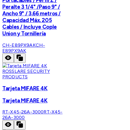
Portacables / Perfil Z /
Peralte 3 1/4" /Paso 9" /
Ancho 9" / 3.66 metros /
Capacidad Máx. 205
Cables / Incluye Cople
Union y Tornillería
CH-E89PX9AK
CH-
E89PX9AK
ROSSLARE SECURITY
PRODUCTS
Tarjeta MIFARE 4K
Tarjeta MIFARE 4K
RT-X45-26A-3000
RT-X45-
26A-3000