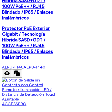
Híbrida SASD+GDT /
100W PoE++ / RJ45
Blindado / IP65 / Enlaces
Inalámbricos
Protector PoE Exterior
Gigabit / Tecnología
Híbrida SASD+GDT /
100W PoE++ / RJ45
Blindado / IP65 / Enlaces
Inalámbricos
ALPU-F140
ALPU-F140
ACCESSPRO