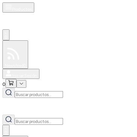
Productos
0
Especiales
Newsfeed
0
Iniciar Sesión
0
0