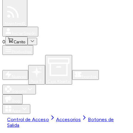
Especiales
Newsfeed
0
Iniciar Sesión
0
Carrito
Productos
Nuevos
Eventos
Para Ti
Caja Abierta
Soporte
Blog
Apps
Control de Acceso
Accesorios
Botones de
Salida