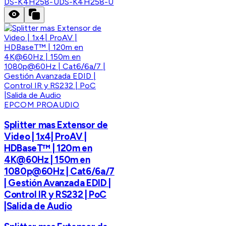
DS-K4H258-U
DS-K4H258-U
EPCOM PROAUDIO
Splitter mas Extensor de
Video | 1x4| ProAV |
HDBaseT™ | 120m en
4K@60Hz | 150m en
1080p@60Hz | Cat6/6a/7
| Gestión Avanzada EDID |
Control IR y RS232 | PoC
|Salida de Audio