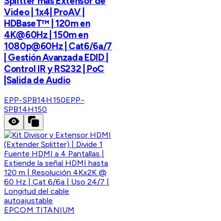
Splitter mas Extensor de
Video | 1x4| ProAV |
HDBaseT™ | 120m en
4K@60Hz | 150m en
1080p@60Hz | Cat6/6a/7
| Gestión Avanzada EDID |
Control IR y RS232 | PoC
|Salida de Audio
EPP-SPB14H150
EPP-
SPB14H150
EPCOM TITANIUM