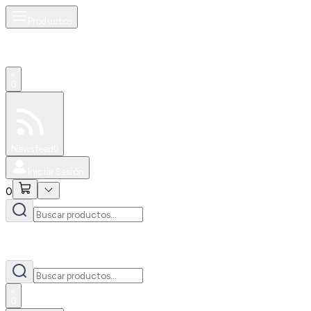
Productos
0
Especiales
Newsfeed
0
Iniciar Sesión
0
0