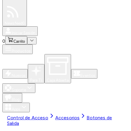
Especiales
Newsfeed
0
Iniciar Sesión
0
Carrito
Productos
Nuevos
Eventos
Para Ti
Caja Abierta
Soporte
Blog
Apps
Control de Acceso
Accesorios
Botones de
Salida