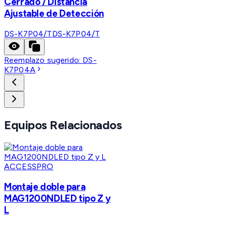
Cerrado / Distancia
Ajustable de Detección
DS-K7P04/T
DS-K7P04/T
Reemplazo sugerido:
DS-
K7P04A
Equipos Relacionados
ACCESSPRO
Montaje doble para
MAG1200NDLED tipo Z y
L