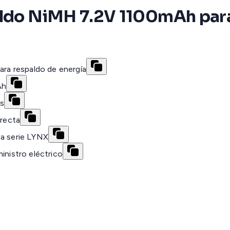
aldo NiMH 7.2V 1100mAh para
ara respaldo de energía
Ah
as
irecta
la serie LYNX
inistro eléctrico