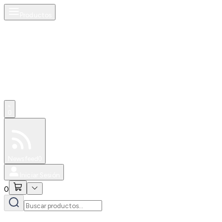
Productos
0
Especiales
Newsfeed
0
Iniciar Sesión
0