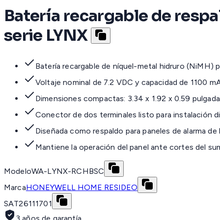
Batería recargable de resp
serie LYNX
Batería recargable de níquel-metal hidruro (NiMH) p
Voltaje nominal de 7.2 VDC y capacidad de 1100 m
Dimensiones compactas: 3.34 x 1.92 x 0.59 pulgad
Conector de dos terminales listo para instalación d
Diseñada como respaldo para paneles de alarma de 
Mantiene la operación del panel ante cortes del sum
Modelo
WA-LYNX-RCHBSC
Marca
HONEYWELL HOME RESIDEO
SAT
26111701
3 años de garantía