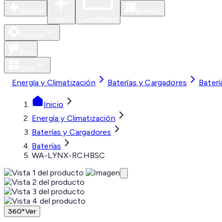
Nuevos
Eventos
Para Ti
Caja Abierta
Soporte
Blog
Apps
Energía y Climatización
Baterías y Cargadores
Baterí
Inicio
Energía y Climatización
Baterías y Cargadores
Baterías
WA-LYNX-RCHBSC
360°
Ver