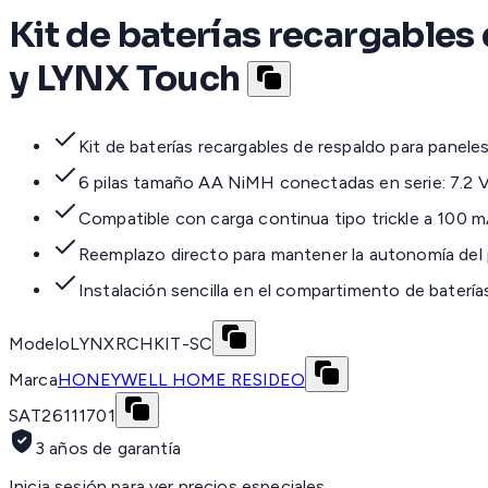
Kit de baterías recargable
y LYNX Touch
Kit de baterías recargables de respaldo para panel
6 pilas tamaño AA NiMH conectadas en serie: 7.2
Compatible con carga continua tipo trickle a 100 
Reemplazo directo para mantener la autonomía del p
Instalación sencilla en el compartimento de batería
Modelo
LYNXRCHKIT-SC
Marca
HONEYWELL HOME RESIDEO
SAT
26111701
3 años de garantía
Inicia sesión para ver precios especiales