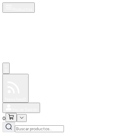
Productos
0
Especiales
Newsfeed
0
Iniciar Sesión
0