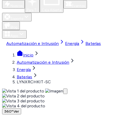
Nuevos
Eventos
Para Ti
Caja Abierta
Soporte
Blog
Apps
Automatización e Intrusión
Energía
Baterías
Inicio
Automatización e Intrusión
Energía
Baterías
LYNXRCHKIT-SC
360°
Ver