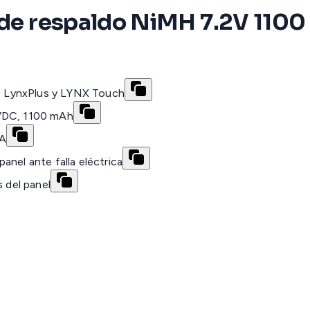
s de respaldo NiMH 7.2V 110
es LynxPlus y LYNX Touch
 VDC, 1100 mAh
mA
anel ante falla eléctrica
s del panel