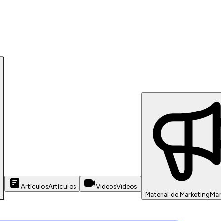
Artículos
Artículos
Videos
Videos
s
Material de Marketing
Mar