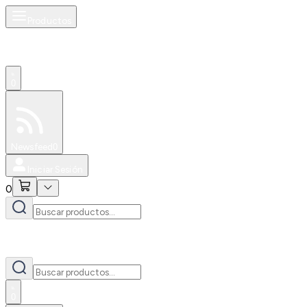
Productos
0
Especiales
Newsfeed
0
Iniciar Sesión
0
0