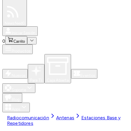
Especiales
Newsfeed
0
Iniciar Sesión
0
Carrito
Productos
Nuevos
Eventos
Para Ti
Caja Abierta
Soporte
Blog
Apps
Radiocomunicación
Antenas
Estaciones Base y
Repetidores