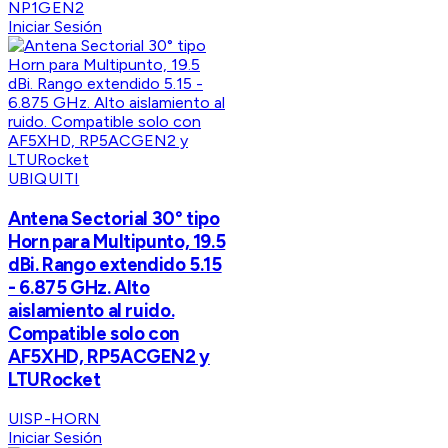
NP1GEN2
Iniciar Sesión
UBIQUITI
Antena Sectorial 30° tipo
Horn para Multipunto, 19.5
dBi. Rango extendido 5.15
- 6.875 GHz. Alto
aislamiento al ruido.
Compatible solo con
AF5XHD, RP5ACGEN2 y
LTURocket
UISP-HORN
Iniciar Sesión