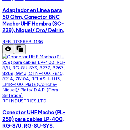
Adaptador en Linea para
50 Ohm, Conector BNC
Macho-UHF Hembra (SO-
239), Níquel/ Oro/ Delrin.
RFB-1136
RFB-1136
RF INDUSTRIES,LTD
Conector UHF Macho (PL-
259) para cables LP-400,
RG-8/U, RG-8U-SYS,