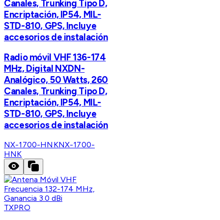
Canales, Trunking Tipo D,
Encriptación, IP54, MIL-
STD-810, GPS, Incluye
accesorios de instalación
Radio móvil VHF 136-174
MHz, Digital NXDN-
Analógico, 50 Watts, 260
Canales, Trunking Tipo D,
Encriptación, IP54, MIL-
STD-810, GPS, Incluye
accesorios de instalación
NX-1700-HNK
NX-1700-
HNK
TXPRO