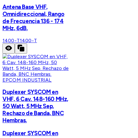
Antena Base VHF,
Omnidireccional, Rango
de Frecuencia 136 - 174
MHz, 6dB.
1400-T
1400-T
EPCOM INDUSTRIAL
Duplexer SYSCOM en
VHF, 6 Cav. 148-160 MHz,
50 Watt, 5 MHz Sep.
Rechazo de Banda, BNC
Hembras.
Duplexer SYSCOM en