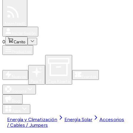
Especiales
Newsfeed
0
Iniciar Sesión
0
Carrito
Productos
Nuevos
Eventos
Para Ti
Caja Abierta
Soporte
Blog
Apps
Energía y Climatización
Energía Solar
Accesorios
/ Cables / Jumpers