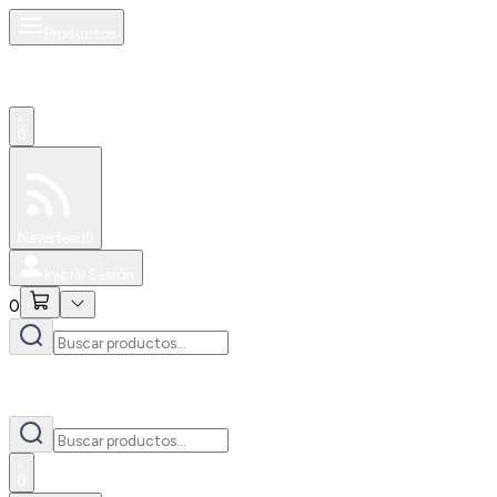
Productos
0
Especiales
Newsfeed
0
Iniciar Sesión
0
0