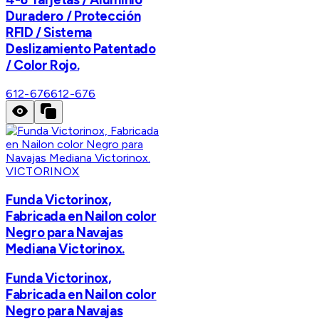
Duradero / Protección
RFID / Sistema
Deslizamiento Patentado
/ Color Rojo.
612-676
612-676
VICTORINOX
Funda Victorinox,
Fabricada en Nailon color
Negro para Navajas
Mediana Victorinox.
Funda Victorinox,
Fabricada en Nailon color
Negro para Navajas