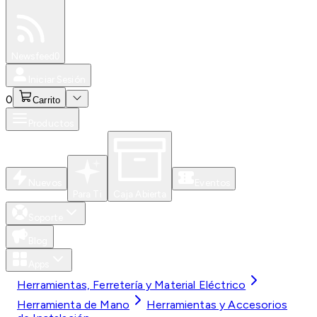
Especiales
Newsfeed
0
Iniciar Sesión
0
Carrito
Productos
Nuevos
Eventos
Para Ti
Caja Abierta
Soporte
Blog
Apps
Herramientas, Ferretería y Material Eléctrico
Herramienta de Mano
Herramientas y Accesorios