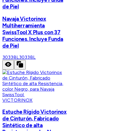
de Piel
Navaja Victorinox
Multiherramienta
SwissTool X Plus con 37
Funciones. Incluye Funda
de Piel
30338L
30338L
VICTORINOX
Estuche Rígido Victorinox
de Cinturón, Fabricado
Sintético de alta