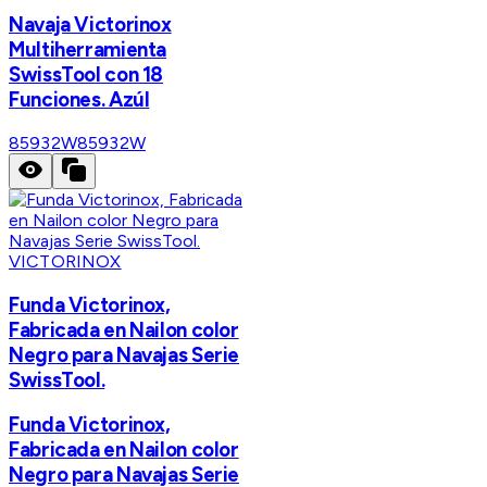
Navaja Victorinox
Multiherramienta
SwissTool con 18
Funciones. Azúl
85932W
85932W
VICTORINOX
Funda Victorinox,
Fabricada en Nailon color
Negro para Navajas Serie
SwissTool.
Funda Victorinox,
Fabricada en Nailon color
Negro para Navajas Serie