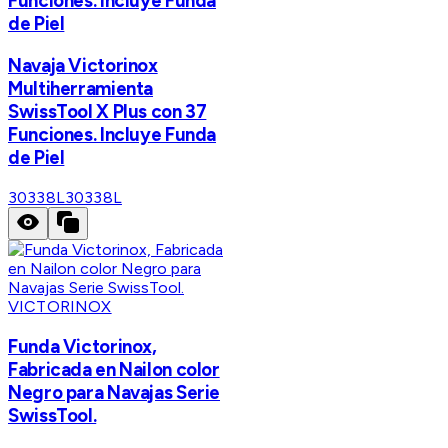
Funciones. Incluye Funda
de Piel
Navaja Victorinox
Multiherramienta
SwissTool X Plus con 37
Funciones. Incluye Funda
de Piel
30338L
30338L
VICTORINOX
Funda Victorinox,
Fabricada en Nailon color
Negro para Navajas Serie
SwissTool.