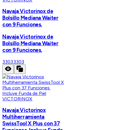
Navaja Victorinox de
Bolsillo Mediana Waiter
con 9 Funciones.
Navaja Victorinox de
Bolsillo Mediana Waiter
con 9 Funciones.
3303
3303
VICTORINOX
Navaja Victorinox
Multiherramienta
SwissTool X Plus con 37