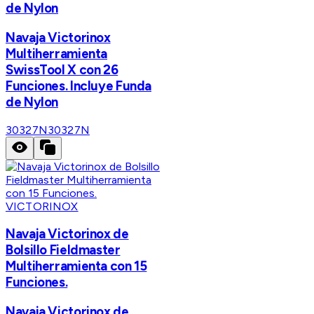
de Nylon
Navaja Victorinox
Multiherramienta
SwissTool X con 26
Funciones. Incluye Funda
de Nylon
30327N
30327N
VICTORINOX
Navaja Victorinox de
Bolsillo Fieldmaster
Multiherramienta con 15
Funciones.
Navaja Victorinox de