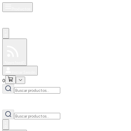
Productos
0
Especiales
Newsfeed
0
Iniciar Sesión
0
0