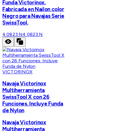
Funda Victorinox,
Fabricada en Nailon color
Negro para Navajas Serie
SwissTool.
4.0823.N
4.0823.N
VICTORINOX
Navaja Victorinox
Multiherramienta
SwissTool X con 26
Funciones. Incluye Funda
de Nylon
Navaja Victorinox
Multiherramienta