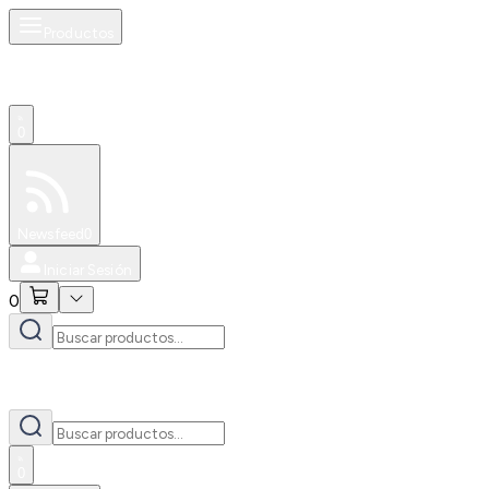
Productos
0
Especiales
Newsfeed
0
Iniciar Sesión
0
0