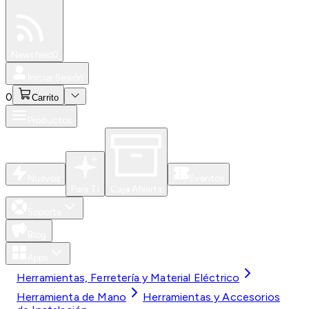
Especiales
Newsfeed
0
Iniciar Sesión
0
Carrito
Productos
Nuevos
Eventos
Para Ti
Caja Abierta
Soporte
Blog
Apps
Herramientas, Ferretería y Material Eléctrico
Herramienta de Mano
Herramientas y Accesorios