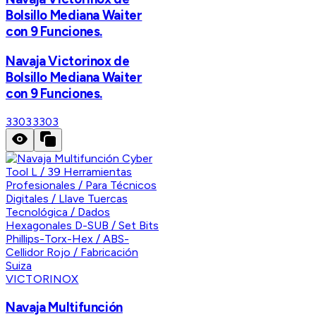
Bolsillo Mediana Waiter
con 9 Funciones.
Navaja Victorinox de
Bolsillo Mediana Waiter
con 9 Funciones.
3303
3303
VICTORINOX
Navaja Multifunción