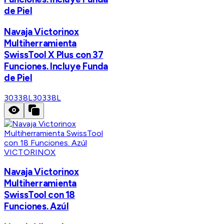
de Piel
Navaja Victorinox
Multiherramienta
SwissTool X Plus con 37
Funciones. Incluye Funda
de Piel
30338L
30338L
VICTORINOX
Navaja Victorinox
Multiherramienta
SwissTool con 18
Funciones. Azúl