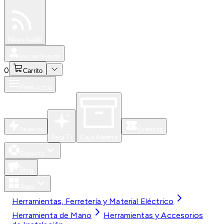
Especiales
Newsfeed
0
Iniciar Sesión
0
Carrito
Productos
Nuevos
Eventos
Para Ti
Caja Abierta
Soporte
Blog
Apps
Herramientas, Ferretería y Material Eléctrico
Herramienta de Mano
Herramientas y Accesorios