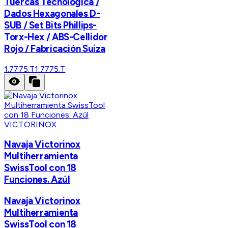
Tuercas Tecnológica /
Dados Hexagonales D-
SUB / Set Bits Phillips-
Torx-Hex / ABS-Cellidor
Rojo / Fabricación Suiza
1.7775.T
1.7775.T
VICTORINOX
Navaja Victorinox
Multiherramienta
SwissTool con 18
Funciones. Azúl
Navaja Victorinox
Multiherramienta
SwissTool con 18