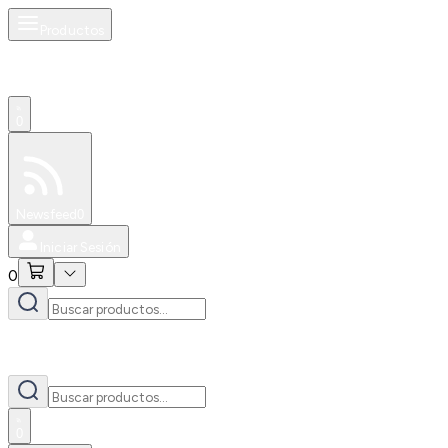
Productos
0
Especiales
Newsfeed
0
Iniciar Sesión
0
0