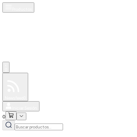
Productos
0
Especiales
Newsfeed
0
Iniciar Sesión
0