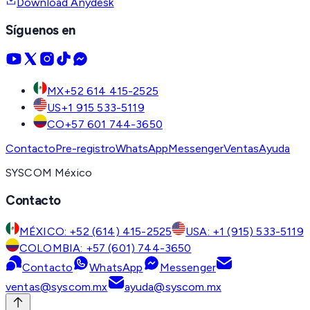
Download Anydesk
Síguenos en
MX
+52 614 415-2525
US
+1 915 533-5119
CO
+57 601 744-3650
Contacto
Pre-registro
WhatsApp
Messenger
Ventas
Ayuda
SYSCOM México
Contacto
MÉXICO: +52 (614) 415-2525
USA: +1 (915) 533-5119
COLOMBIA: +57 (601) 744-3650
Contacto
WhatsApp
Messenger
ventas@syscom.mx
ayuda@syscom.mx