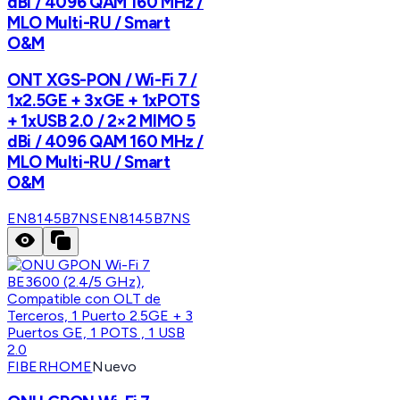
dBi / 4096 QAM 160 MHz /
MLO Multi-RU / Smart
O&M
ONT XGS-PON / Wi-Fi 7 /
1x2.5GE + 3xGE + 1xPOTS
+ 1xUSB 2.0 / 2×2 MIMO 5
dBi / 4096 QAM 160 MHz /
MLO Multi-RU / Smart
O&M
EN8145B7NS
EN8145B7NS
FIBERHOME
Nuevo