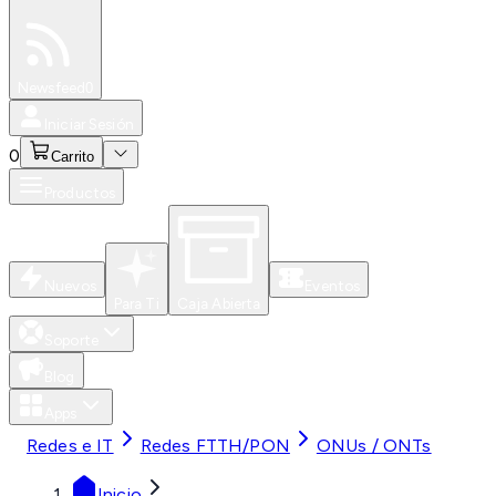
Especiales
Newsfeed
0
Iniciar Sesión
0
Carrito
Productos
Nuevos
Eventos
Para Ti
Caja Abierta
Soporte
Blog
Apps
Redes e IT
Redes FTTH/PON
ONUs / ONTs
Inicio