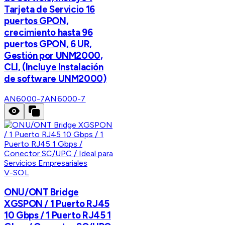
Tarjeta de Servicio 16
puertos GPON,
crecimiento hasta 96
puertos GPON, 6 UR,
Gestión por UNM2000,
CLI, (Incluye Instalación
de software UNM2000)
AN6000-7
AN6000-7
V-SOL
ONU/ONT Bridge
XGSPON / 1 Puerto RJ45
10 Gbps / 1 Puerto RJ45 1