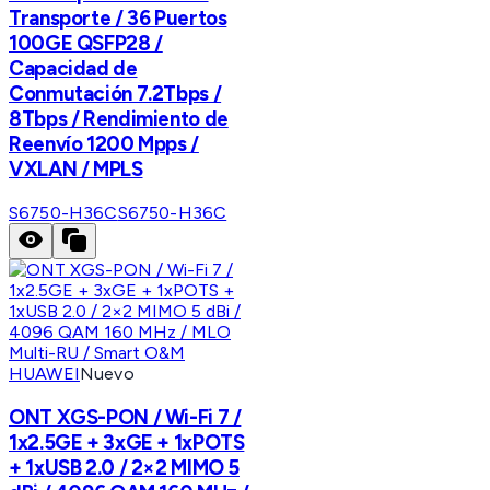
Transporte / 36 Puertos
100GE QSFP28 /
Capacidad de
Conmutación 7.2Tbps /
8Tbps / Rendimiento de
Reenvío 1200 Mpps /
VXLAN / MPLS
S6750-H36C
S6750-H36C
HUAWEI
Nuevo
ONT XGS-PON / Wi-Fi 7 /
1x2.5GE + 3xGE + 1xPOTS
+ 1xUSB 2.0 / 2×2 MIMO 5