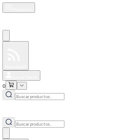
Productos
0
Especiales
Newsfeed
0
Iniciar Sesión
0
0