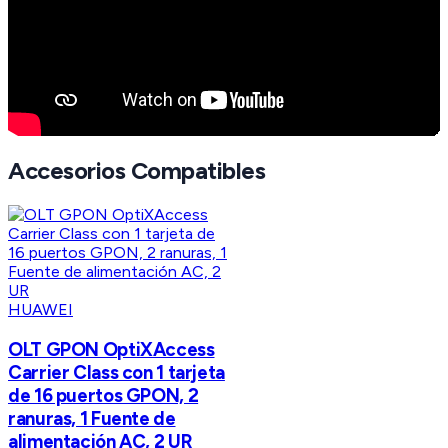
Accesorios Compatibles
HUAWEI
OLT GPON OptiXAccess
Carrier Class con 1 tarjeta
de 16 puertos GPON, 2
ranuras, 1 Fuente de
alimentación AC, 2 UR