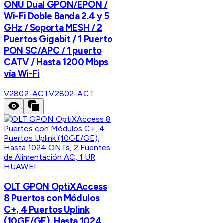
ONU Dual GPON/EPON /
Wi-Fi Doble Banda 2.4 y 5
GHz / Soporta MESH / 2
Puertos Gigabit / 1 Puerto
PON SC/APC / 1 puerto
CATV / Hasta 1200 Mbps
vía Wi-Fi
V2802-ACT
V2802-ACT
HUAWEI
OLT GPON OptiXAccess
8 Puertos con Módulos
C+, 4 Puertos Uplink
(10GE/GE), Hasta 1024