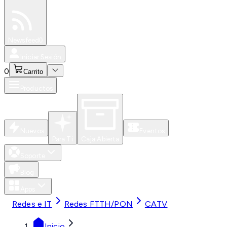
Especiales
Newsfeed
0
Iniciar Sesión
0
Carrito
Productos
Nuevos
Eventos
Para Ti
Caja Abierta
Soporte
Blog
Apps
Redes e IT
Redes FTTH/PON
CATV
Inicio