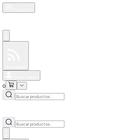
Productos
0
Especiales
Newsfeed
0
Iniciar Sesión
0
0