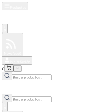
Productos
0
Especiales
Newsfeed
0
Iniciar Sesión
0
0