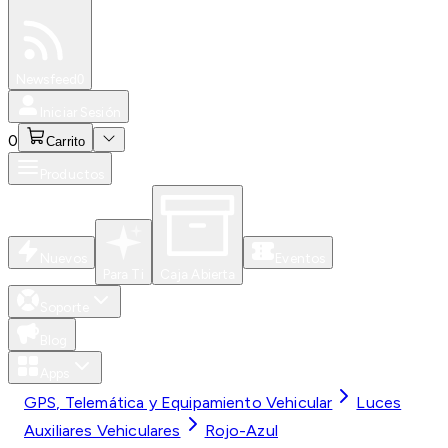
Especiales
Newsfeed
0
Iniciar Sesión
0
Carrito
Productos
Nuevos
Eventos
Para Ti
Caja Abierta
Soporte
Blog
Apps
GPS, Telemática y Equipamiento Vehicular
Luces
Auxiliares Vehiculares
Rojo-Azul