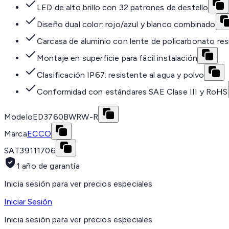
LED de alto brillo con 32 patrones de destello
Diseño dual color: rojo/azul y blanco combinado
Carcasa de aluminio con lente de policarbonato res
Montaje en superficie para fácil instalación
Clasificación IP67: resistente al agua y polvo
Conformidad con estándares SAE Clase III y RoHS
Modelo
ED3760BWRW-R
Marca
ECCO
SAT
39111706
1 año de garantía
Inicia sesión para ver precios especiales
Iniciar Sesión
Inicia sesión para ver precios especiales