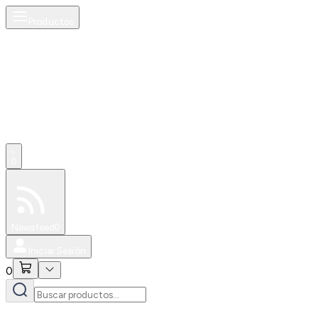
Productos
0
Especiales
Newsfeed
0
Iniciar Sesión
0