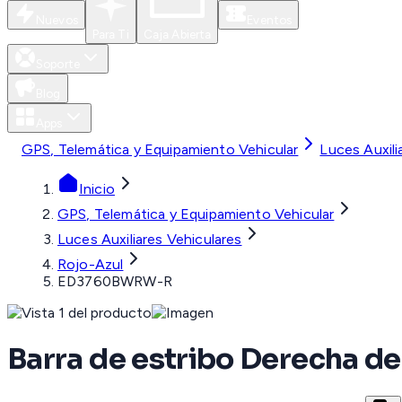
Nuevos
Eventos
Para Ti
Caja Abierta
Soporte
Blog
Apps
GPS, Telemática y Equipamiento Vehicular
Luces Auxili
Inicio
GPS, Telemática y Equipamiento Vehicular
Luces Auxiliares Vehiculares
Rojo-Azul
ED3760BWRW-R
Barra de estribo Derecha de