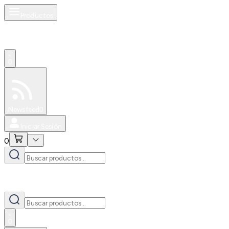
Productos
0
Especiales
Newsfeed
0
Iniciar Sesión
0
0