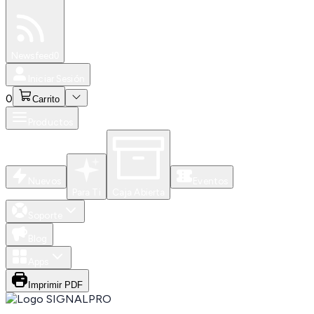
Especiales
Newsfeed
0
Iniciar Sesión
0
Carrito
Productos
Nuevos
Eventos
Para Ti
Caja Abierta
Soporte
Blog
Apps
Imprimir PDF