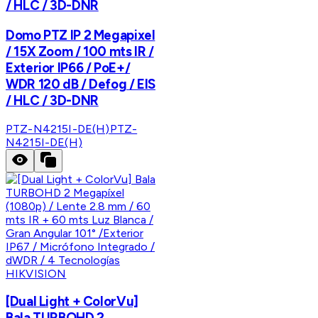
/ HLC / 3D-DNR
Domo PTZ IP 2 Megapixel
/ 15X Zoom / 100 mts IR /
Exterior IP66 / PoE+/
WDR 120 dB / Defog / EIS
/ HLC / 3D-DNR
PTZ-N4215I-DE(H)
PTZ-
N4215I-DE(H)
HIKVISION
[Dual Light + ColorVu]
Bala TURBOHD 2