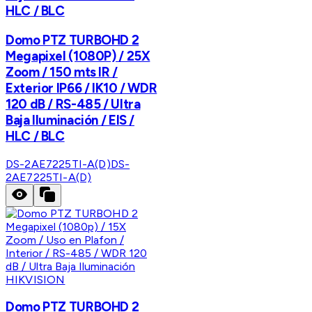
HLC / BLC
Domo PTZ TURBOHD 2
Megapixel (1080P) / 25X
Zoom / 150 mts IR /
Exterior IP66 / IK10 / WDR
120 dB / RS-485 / Ultra
Baja Iluminación / EIS /
HLC / BLC
DS-2AE7225TI-A(D)
DS-
2AE7225TI-A(D)
HIKVISION
Domo PTZ TURBOHD 2