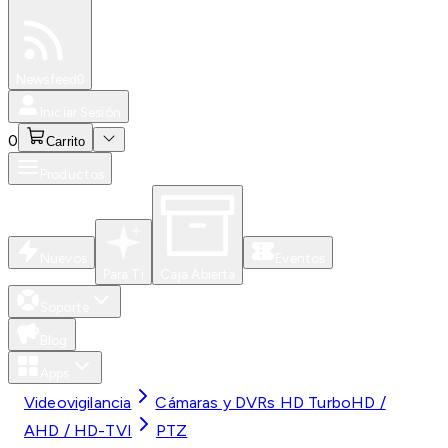
Especiales
Newsfeed
0
Iniciar Sesión
0
Carrito
Productos
Nuevos
Eventos
Para Ti
Caja Abierta
Soporte
Blog
Apps
Videovigilancia
Cámaras y DVRs HD TurboHD /
AHD / HD-TVI
PTZ