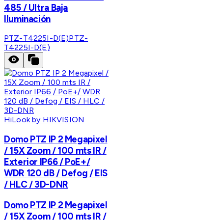
485 / Ultra Baja
Iluminación
PTZ-T4225I-D(E)
PTZ-
T4225I-D(E)
HiLook by HIKVISION
Domo PTZ IP 2 Megapixel
/ 15X Zoom / 100 mts IR /
Exterior IP66 / PoE+/
WDR 120 dB / Defog / EIS
/ HLC / 3D-DNR
Domo PTZ IP 2 Megapixel
/ 15X Zoom / 100 mts IR /