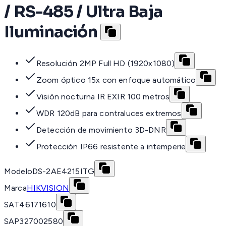
/ RS-485 / Ultra Baja
Iluminación
Resolución 2MP Full HD (1920x1080)
Zoom óptico 15x con enfoque automático
Visión nocturna IR EXIR 100 metros
WDR 120dB para contraluces extremos
Detección de movimiento 3D-DNR
Protección IP66 resistente a intemperie
Modelo
DS-2AE4215ITG
Marca
HIKVISION
SAT
46171610
SAP
327002580