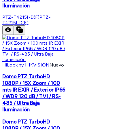
Iluminación
PTZ-T4215I-D(F)
PTZ-
T4215I-D(F)
HiLook by HIKVISION
Nuevo
Domo PTZ TurboHD
1080P / 15X Zoom / 100
mts IR EXIR / Exterior IP66
/ WDR 120 dB / TVI / RS-
485 / Ultra Baja
Iluminación
Domo PTZ TurboHD
1080P / 15X Zoom / 100