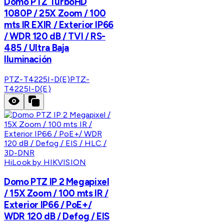
Domo PTZ TurboHD
1080P / 25X Zoom / 100
mts IR EXIR / Exterior IP66
/ WDR 120 dB / TVI / RS-
485 / Ultra Baja
Iluminación
PTZ-T4225I-D(E)
PTZ-
T4225I-D(E)
HiLook by HIKVISION
Domo PTZ IP 2 Megapixel
/ 15X Zoom / 100 mts IR /
Exterior IP66 / PoE+/
WDR 120 dB / Defog / EIS