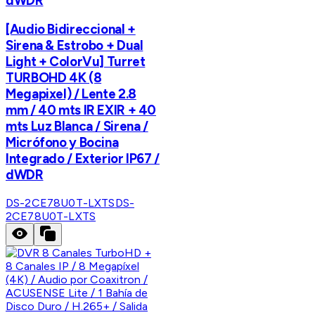
dWDR
[Audio Bidireccional +
Sirena & Estrobo + Dual
Light + ColorVu] Turret
TURBOHD 4K (8
Megapixel) / Lente 2.8
mm / 40 mts IR EXIR + 40
mts Luz Blanca / Sirena /
Micrófono y Bocina
Integrado / Exterior IP67 /
dWDR
DS-2CE78U0T-LXTS
DS-
2CE78U0T-LXTS