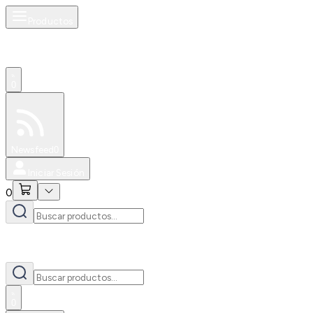
Productos
0
Especiales
Newsfeed
0
Iniciar Sesión
0
0