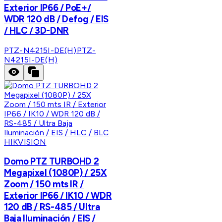
Exterior IP66 / PoE+/
WDR 120 dB / Defog / EIS
/ HLC / 3D-DNR
PTZ-N4215I-DE(H)
PTZ-
N4215I-DE(H)
HIKVISION
Domo PTZ TURBOHD 2
Megapixel (1080P) / 25X
Zoom / 150 mts IR /
Exterior IP66 / IK10 / WDR
120 dB / RS-485 / Ultra
Baja Iluminación / EIS /