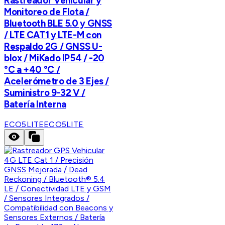
Rastreador Vehicular y
Monitoreo de Flota /
Bluetooth BLE 5.0 y GNSS
/ LTE CAT1 y LTE-M con
Respaldo 2G / GNSS U-
blox / MiKado IP54 / -20
°C a +40 °C /
Acelerómetro de 3 Ejes /
Suministro 9-32 V /
Batería Interna
ECO5LITE
ECO5LITE