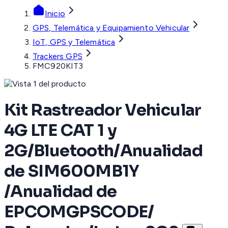
Inicio
GPS, Telemática y Equipamiento Vehicular
IoT, GPS y Telemática
Trackers GPS
FMC920KIT3
Kit Rastreador Vehicular
4G LTE CAT 1 y
2G/Bluetooth/Anualidad
de SIM600MB1Y
/Anualidad de
EPCOMGPSCODE/