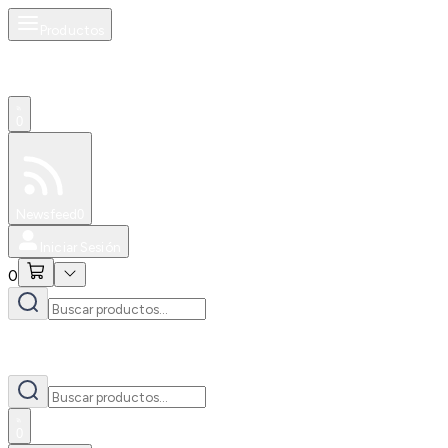
Productos
0
Especiales
Newsfeed
0
Iniciar Sesión
0
0