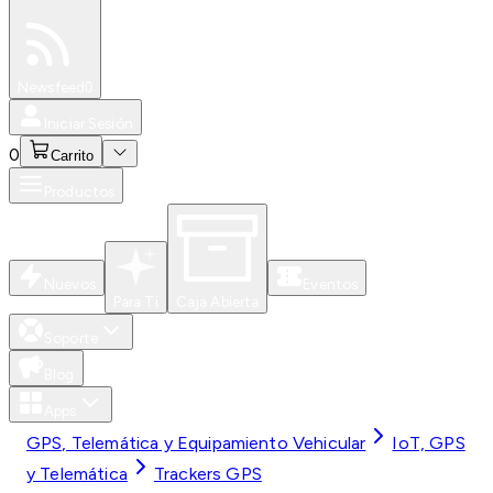
Especiales
Newsfeed
0
Iniciar Sesión
0
Carrito
Productos
Nuevos
Eventos
Para Ti
Caja Abierta
Soporte
Blog
Apps
GPS, Telemática y Equipamiento Vehicular
IoT, GPS
y Telemática
Trackers GPS