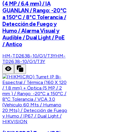
(4 MP / 6.4 mm) / IA
GUANLAN / Rango: -20°C
a 150°C / 8°C Tolerancia /
Detección de Fuego y
Humo / Alarma Visual y
Audible / Dual Light / PoE
/ Antico
HM-TD2638-10/G1/T3Y
HM-
TD2638-10/G1/T3Y
HIKVISION