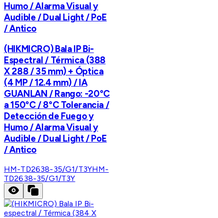
Humo / Alarma Visual y
Audible / Dual Light / PoE
/ Antico
(HIKMICRO) Bala IP Bi-
Espectral / Térmica (388
X 288 / 35 mm) + Óptica
(4 MP / 12.4 mm) / IA
GUANLAN / Rango: -20°C
a 150°C / 8°C Tolerancia /
Detección de Fuego y
Humo / Alarma Visual y
Audible / Dual Light / PoE
/ Antico
HM-TD2638-35/G1/T3Y
HM-
TD2638-35/G1/T3Y