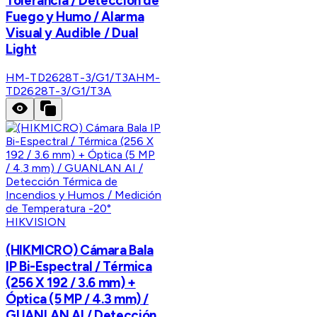
Tolerancia / Detección de
Fuego y Humo / Alarma
Visual y Audible / Dual
Light
HM-TD2628T-3/G1/T3A
HM-
TD2628T-3/G1/T3A
HIKVISION
(HIKMICRO) Cámara Bala
IP Bi-Espectral / Térmica
(256 X 192 / 3.6 mm) +
Óptica (5 MP / 4.3 mm) /
GUANLAN AI / Detección