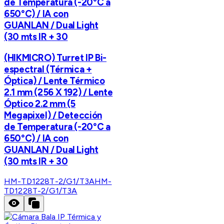
de Temperatura (-20°C a
650°C) / IA con
GUANLAN / Dual Light
(30 mts IR + 30
(HIKMICRO) Turret IP Bi-
espectral (Térmica +
Óptica) / Lente Térmico
2.1 mm (256 X 192) / Lente
Óptico 2.2 mm (5
Megapixel) / Detección
de Temperatura (-20°C a
650°C) / IA con
GUANLAN / Dual Light
(30 mts IR + 30
HM-TD1228T-2/G1/T3A
HM-
TD1228T-2/G1/T3A