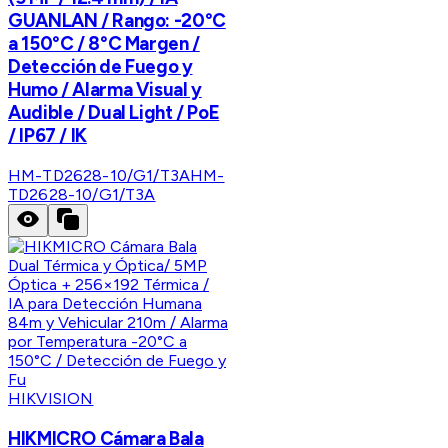
GUANLAN / Rango: -20°C
a 150°C / 8°C Margen /
Detección de Fuego y
Humo / Alarma Visual y
Audible / Dual Light / PoE
/ IP67 / IK
HM-TD2628-10/G1/T3A
HM-
TD2628-10/G1/T3A
HIKVISION
HIKMICRO Cámara Bala