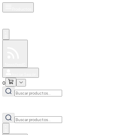
Productos
0
Especiales
Newsfeed
0
Iniciar Sesión
0
0