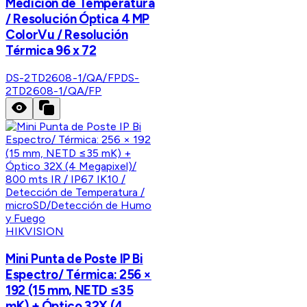
Medición de Temperatura
/ Resolución Óptica 4 MP
ColorVu / Resolución
Térmica 96 x 72
DS-2TD2608-1/QA/FP
DS-
2TD2608-1/QA/FP
HIKVISION
Mini Punta de Poste IP Bi
Espectro/ Térmica: 256 ×
192 (15 mm, NETD ≤35
mK) + Óptico 32X (4