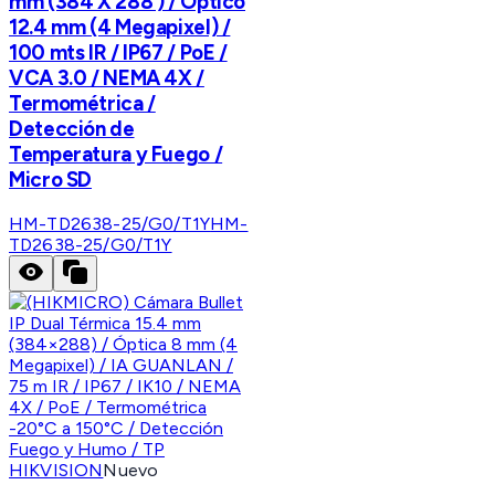
mm (384 X 288 ) / Óptico
12.4 mm (4 Megapixel) /
100 mts IR / IP67 / PoE /
VCA 3.0 / NEMA 4X /
Termométrica /
Detección de
Temperatura y Fuego /
Micro SD
HM-TD2638-25/G0/T1Y
HM-
TD2638-25/G0/T1Y
HIKVISION
Nuevo