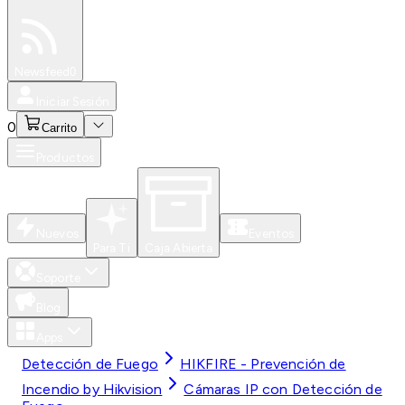
Especiales
Newsfeed
0
Iniciar Sesión
0
Carrito
Productos
Nuevos
Eventos
Para Ti
Caja Abierta
Soporte
Blog
Apps
Detección de Fuego
HIKFIRE - Prevención de
Incendio by Hikvision
Cámaras IP con Detección de