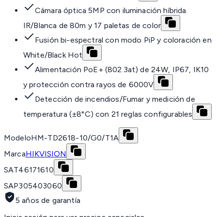
Cámara óptica 5MP con iluminación híbrida
IR/Blanca de 80m y 17 paletas de color
Fusión bi-espectral con modo PiP y coloración en
White/Black Hot
Alimentación PoE+ (802.3at) de 24W, IP67, IK10
y protección contra rayos de 6000V
Detección de incendios/Fumar y medición de
temperatura (±8°C) con 21 reglas configurables
Modelo
HM-TD2618-10/G0/T1A
Marca
HIKVISION
SAT
46171610
SAP
305403060
5 años de garantía