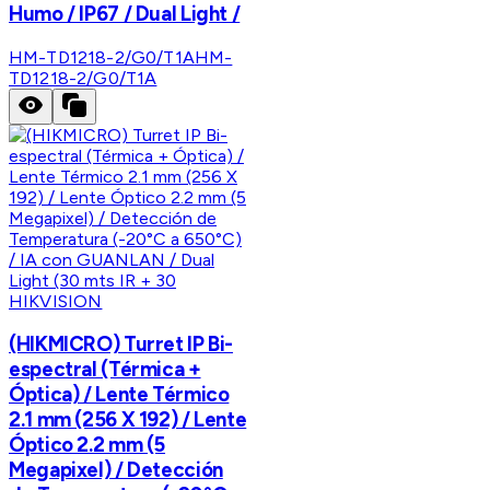
Humo / IP67 / Dual Light /
HM-TD1218-2/G0/T1A
HM-
TD1218-2/G0/T1A
HIKVISION
(HIKMICRO) Turret IP Bi-
espectral (Térmica +
Óptica) / Lente Térmico
2.1 mm (256 X 192) / Lente
Óptico 2.2 mm (5
Megapixel) / Detección