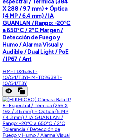
espectral / Térmica (384
X 288 / 9.7 mm) + Óptica
(4 MP / 6.4 mm) / IA
GUANLAN / Rango: -20°C
a 650°C / 2°C Margen /
Detección de Fuego y
Humo / Alarma Visual y
Audible / Dual Light / PoE
/ IP67 / Ant
HM-TD2638T-
10/G1/T3Y
HM-TD2638T-
10/G1/T3Y