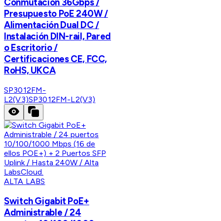
Conmutación 36Gbps /
Presupuesto PoE 240W /
Alimentación Dual DC /
Instalación DIN-rail, Pared
o Escritorio /
Certificaciones CE, FCC,
RoHS, UKCA
SP3012FM-
L2(V3)
SP3012FM-L2(V3)
ALTA LABS
Switch Gigabit PoE+
Administrable / 24