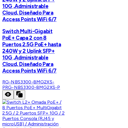
10G ,Administrable
Cloud, Diseñado Para
Access Points WiFi 6/7
Switch Multi-Gigabit
PoE+ Capa 2 con 8
Puertos 2.5G PoE+ hasta
240W y 2 Uplink SFP+
10G ,Administrable
Cloud, Diseñado Para
Access Points WiFi 6/7
RG-NBS3300-8MG2XS-
P
RG-NBS3300-8MG2XS-P