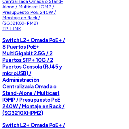
TP-LINK
Switch L2+ Omada PoE+ /
8 Puertos PoE+
MultiGigabit 2.5G / 2
Puertos SFP+ 10G / 2
Puertos Consola (RJ45 y
microUSB) /
Administración
Centralizada Omada o
Stand-Alone / Multicast
IGMP / Presupuesto PoE
240W / Montaje en Rack /
(SG3210XHPM2)
Switch L2+ Omada PoE+ /