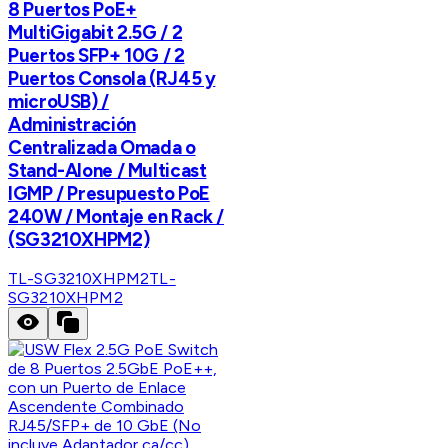
8 Puertos PoE+
MultiGigabit 2.5G / 2
Puertos SFP+ 10G / 2
Puertos Consola (RJ45 y
microUSB) /
Administración
Centralizada Omada o
Stand-Alone / Multicast
IGMP / Presupuesto PoE
240W / Montaje en Rack /
(SG3210XHPM2)
TL-SG3210XHPM2
TL-
SG3210XHPM2