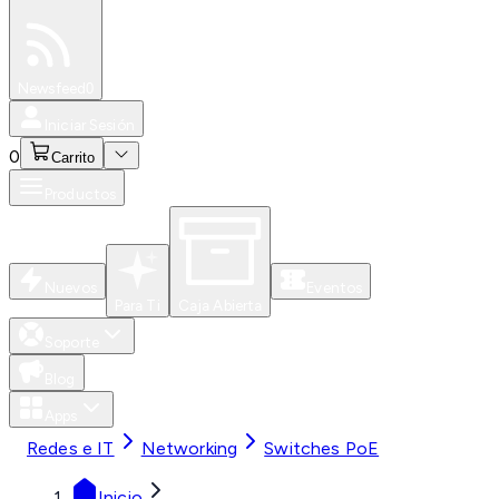
Especiales
Newsfeed
0
Iniciar Sesión
0
Carrito
Productos
Nuevos
Eventos
Para Ti
Caja Abierta
Soporte
Blog
Apps
Redes e IT
Networking
Switches PoE
Inicio