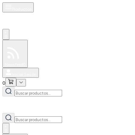
Productos
0
Especiales
Newsfeed
0
Iniciar Sesión
0
0