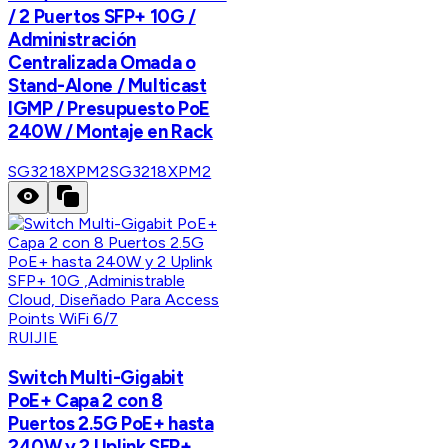
/ 2 Puertos SFP+ 10G /
Administración
Centralizada Omada o
Stand-Alone / Multicast
IGMP / Presupuesto PoE
240W / Montaje en Rack
SG3218XPM2
SG3218XPM2
RUIJIE
Switch Multi-Gigabit
PoE+ Capa 2 con 8
Puertos 2.5G PoE+ hasta
240W y 2 Uplink SFP+