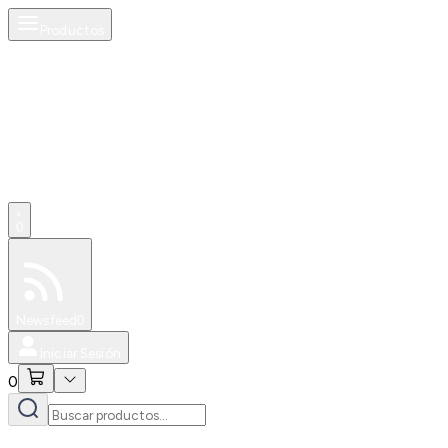
Productos
0
Especiales
Newsfeed
0
Iniciar Sesión
0