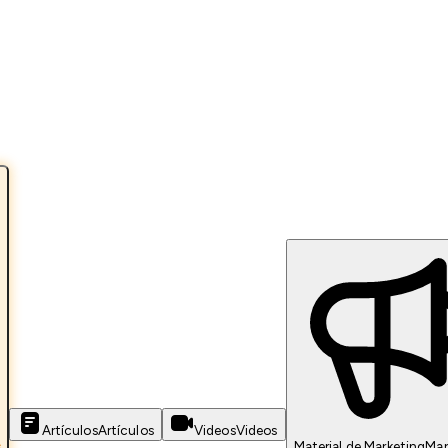
Artículos
Artículos
Videos
Videos
s
Material de Marketing
Mar