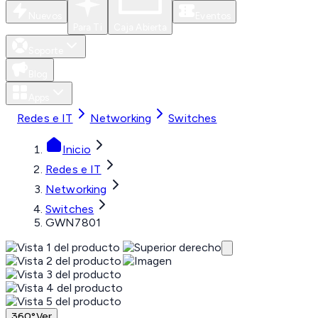
Nuevos
Eventos
Para Ti
Caja Abierta
Soporte
Blog
Apps
Redes e IT
Networking
Switches
Inicio
Redes e IT
Networking
Switches
GWN7801
360°
Ver