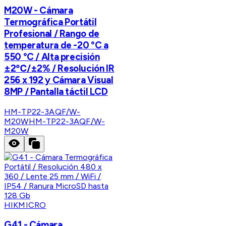
M20W - Cámara
Termográfica Portátil
Profesional / Rango de
temperatura de -20 °C a
550 °C / Alta precisión
±2℃/±2% / Resolución IR
256 x 192 y Cámara Visual
8MP / Pantalla táctil LCD
HM-TP22-3AQF/W-
M20W
HM-TP22-3AQF/W-
M20W
HIKMICRO
G41 - Cámara