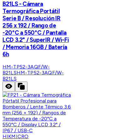
B21LS - Cámara
Termográfica Portátil
Serie B / Resolución IR
256 x 192 / Rango de
-20°C a 550°C / Pantalla
LCD 3.2" / SuperIR / Wi-Fi
/ Memoria 16GB / Batería
6h
HM-TP52-3AQF/W-
B21LS
HM-TP52-3AQF/W-
B21LS
HIKMICRO