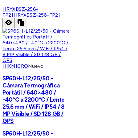
HRYXBSZ-256-
FP21
HRYXBSZ-256-FP21
HIKMICRO
Nuevo
SP60H-L12/25/50 -
Cámara Termográfica
Portátil / 640×480 /
-40°C a 2200°C / Lente
25.6 mm / WiFi / IP54 / 8
MP Visible / SD 128 GB /
GPS
SP60H-L12/25/50 -