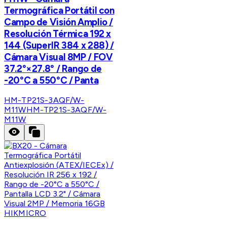
Termográfica Portátil con
Campo de Visión Amplio /
Resolución Térmica 192 x
144 (SuperIR 384 x 288) /
Cámara Visual 8MP / FOV
37.2°×27.8° / Rango de
-20°C a 550°C / Panta
HM-TP21S-3AQF/W-
M11W
HM-TP21S-3AQF/W-
M11W
HIKMICRO