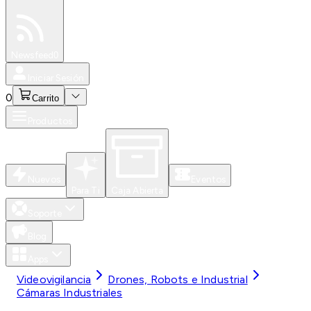
Especiales
Newsfeed
0
Iniciar Sesión
0
Carrito
Productos
Nuevos
Eventos
Para Ti
Caja Abierta
Soporte
Blog
Apps
Videovigilancia
Drones, Robots e Industrial
Cámaras Industriales