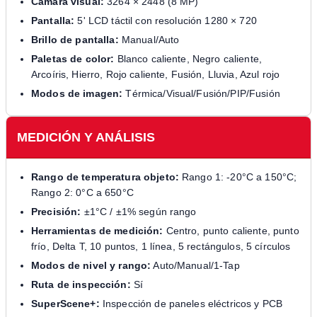
Cámara visual:
3264 × 2448 (8 MP)
Pantalla:
5' LCD táctil con resolución 1280 × 720
Brillo de pantalla:
Manual/Auto
Paletas de color:
Blanco caliente, Negro caliente,
Arcoíris, Hierro, Rojo caliente, Fusión, Lluvia, Azul rojo
Modos de imagen:
Térmica/Visual/Fusión/PIP/Fusión
MEDICIÓN Y ANÁLISIS
Rango de temperatura objeto:
Rango 1: -20°C a 150°C;
Rango 2: 0°C a 650°C
Precisión:
±1°C / ±1% según rango
Herramientas de medición:
Centro, punto caliente, punto
frío, Delta T, 10 puntos, 1 línea, 5 rectángulos, 5 círculos
Modos de nivel y rango:
Auto/Manual/1-Tap
Ruta de inspección:
Sí
SuperScene+:
Inspección de paneles eléctricos y PCB