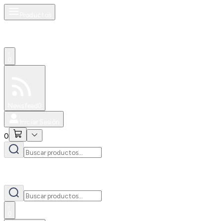
Productos
0
Especiales
Newsfeed
0
Iniciar Sesión
0
0