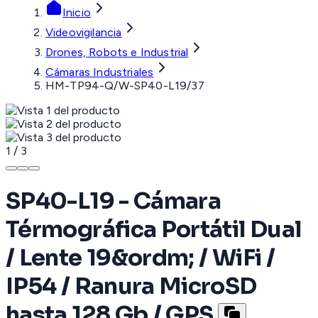
Inicio
Videovigilancia
Drones, Robots e Industrial
Cámaras Industriales
HM-TP94-Q/W-SP40-L19/37
1
/
3
SP40-L19 - Cámara
Térmográfica Portátil Dual
/ Lente 19&ordm; / WiFi /
IP54 / Ranura MicroSD
hasta 128 Gb / GPS