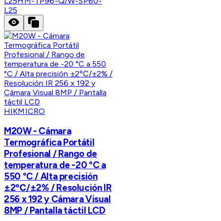
L25
HM-TP96-Q/W-SP60-
L25
HIKMICRO
M20W - Cámara
Termográfica Portátil
Profesional / Rango de
temperatura de -20 °C a
550 °C / Alta precisión
±2℃/±2% / Resolución IR
256 x 192 y Cámara Visual
8MP / Pantalla táctil LCD