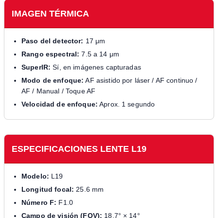
IMAGEN TÉRMICA
Paso del detector:
17 μm
Rango espectral:
7.5 a 14 μm
SuperIR:
Sí, en imágenes capturadas
Modo de enfoque:
AF asistido por láser / AF continuo /
AF / Manual / Toque AF
Velocidad de enfoque:
Aprox. 1 segundo
ESPECIFICACIONES LENTE L19
Modelo:
L19
Longitud focal:
25.6 mm
Número F:
F1.0
Campo de visión (FOV):
18.7° × 14°