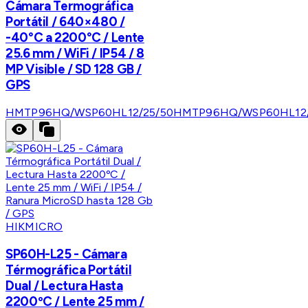
Cámara Termográfica
Portátil / 640×480 /
-40°C a 2200°C / Lente
25.6 mm / WiFi / IP54 / 8
MP Visible / SD 128 GB /
GPS
HMTP96HQ/WSP60HL12/25/50
HMTP96HQ/WSP60HL12/
HIKMICRO
SP60H-L25 - Cámara
Térmográfica Portátil
Dual / Lectura Hasta
2200ºC / Lente 25 mm /