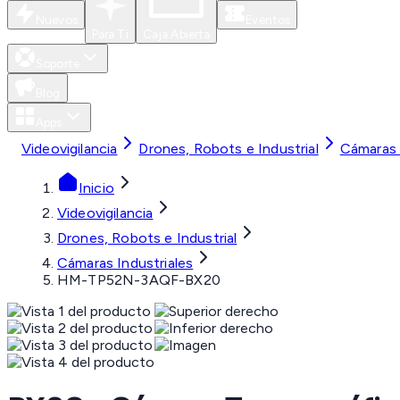
Nuevos
Eventos
Para Ti
Caja Abierta
Soporte
Blog
Apps
Videovigilancia
Drones, Robots e Industrial
Cámaras 
Inicio
Videovigilancia
Drones, Robots e Industrial
Cámaras Industriales
HM-TP52N-3AQF-BX20