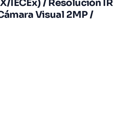
X/IECEx) / Resolución IR
 Cámara Visual 2MP /