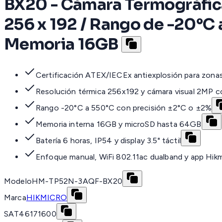
BX20 - Cámara Termográfica 
256 x 192 / Rango de -20°C 
Memoria 16GB
Certificación ATEX/IECEx antiexplosión para zonas
Resolución térmica 256x192 y cámara visual 2MP c
Rango -20°C a 550°C con precisión ±2°C o ±2%
Memoria interna 16GB y microSD hasta 64GB
Batería 6 horas, IP54 y display 3.5" táctil
Enfoque manual, WiFi 802.11ac dualband y app Hik
Modelo
HM-TP52N-3AQF-BX20
Marca
HIKMICRO
SAT
46171600