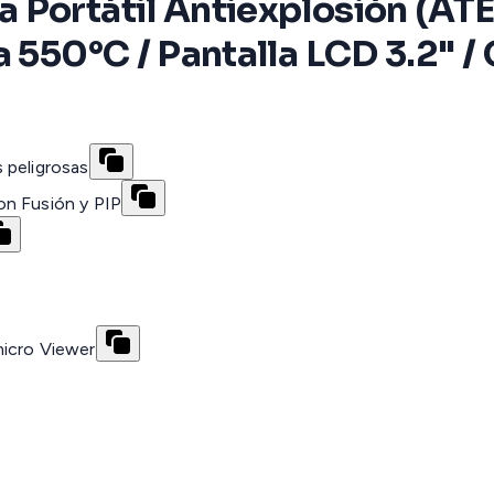
Portátil Antiexplosión (ATE
a 550°C / Pantalla LCD 3.2" /
 peligrosas
on Fusión y PIP
micro Viewer