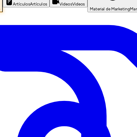
Artículos
Artículos
Videos
Videos
s
Material de Marketing
Mar