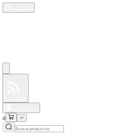
Productos
0
Especiales
Newsfeed
0
Iniciar Sesión
0