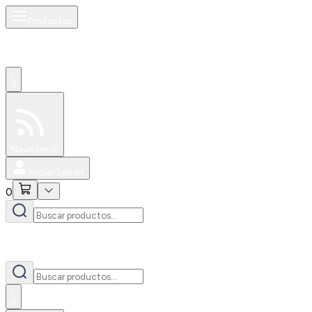
Productos
0
Especiales
Newsfeed
0
Iniciar Sesión
0
0