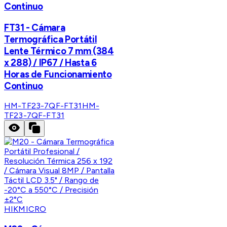
Continuo
FT31 - Cámara
Termográfica Portátil
Lente Térmico 7 mm (384
x 288) / IP67 / Hasta 6
Horas de Funcionamiento
Continuo
HM-TF23-7QF-FT31
HM-
TF23-7QF-FT31
HIKMICRO