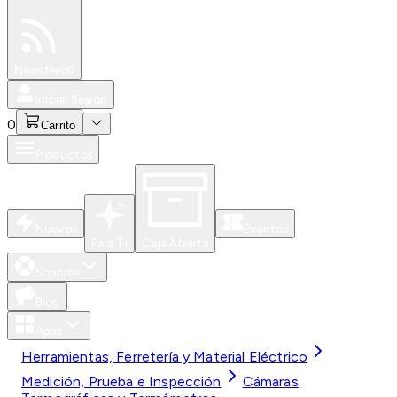
Especiales
Newsfeed
0
Iniciar Sesión
0
Carrito
Productos
Nuevos
Eventos
Para Ti
Caja Abierta
Soporte
Blog
Apps
Herramientas, Ferretería y Material Eléctrico
Medición, Prueba e Inspección
Cámaras