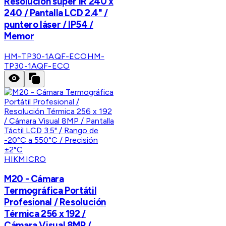
Resolución super IR 240 x
240 / Pantalla LCD 2.4" /
puntero láser / IP54 /
Memor
HM-TP30-1AQF-ECO
HM-
TP30-1AQF-ECO
HIKMICRO
M20 - Cámara
Termográfica Portátil
Profesional / Resolución
Térmica 256 x 192 /
Cámara Visual 8MP /