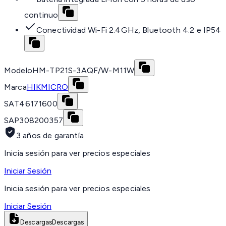
continuo
Conectividad Wi-Fi 2.4GHz, Bluetooth 4.2 e IP54
Modelo
HM-TP21S-3AQF/W-M11W
Marca
HIKMICRO
SAT
46171600
SAP
308200357
3 años de garantía
Inicia sesión para ver precios especiales
Iniciar Sesión
Inicia sesión para ver precios especiales
Iniciar Sesión
Descargas
Descargas