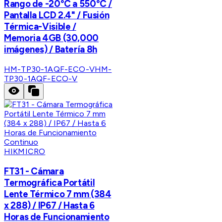
Rango de -20°C a 550°C /
Pantalla LCD 2.4" / Fusión
Térmica-Visible /
Memoria 4GB (30,000
imágenes) / Batería 8h
HM-TP30-1AQF-ECO-V
HM-
TP30-1AQF-ECO-V
HIKMICRO
FT31 - Cámara
Termográfica Portátil
Lente Térmico 7 mm (384
x 288) / IP67 / Hasta 6
Horas de Funcionamiento