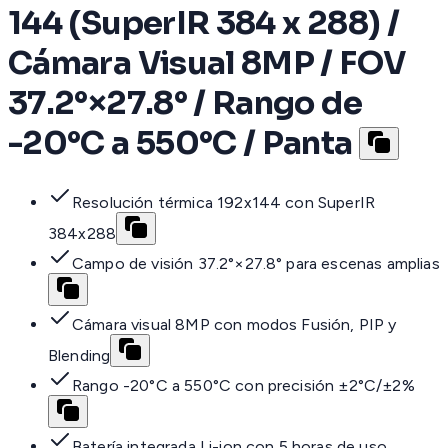
144 (SuperIR 384 x 288) /
Cámara Visual 8MP / FOV
37.2°×27.8° / Rango de
-20°C a 550°C / Panta
Resolución térmica 192x144 con SuperIR
384x288
Campo de visión 37.2°×27.8° para escenas amplias
Cámara visual 8MP con modos Fusión, PIP y
Blending
Rango -20°C a 550°C con precisión ±2°C/±2%
Batería integrada Li-ion con 5 horas de uso