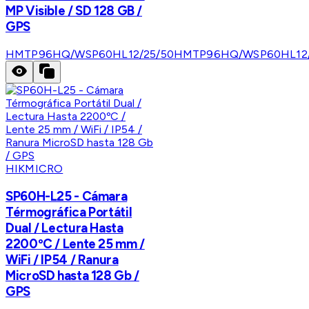
MP Visible / SD 128 GB /
GPS
HMTP96HQ/WSP60HL12/25/50
HMTP96HQ/WSP60HL12/
HIKMICRO
SP60H-L25 - Cámara
Térmográfica Portátil
Dual / Lectura Hasta
2200ºC / Lente 25 mm /
WiFi / IP54 / Ranura
MicroSD hasta 128 Gb /
GPS