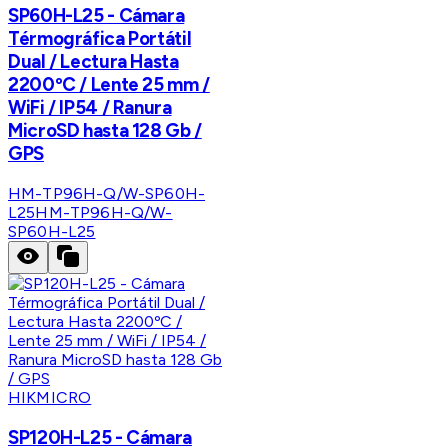
SP60H-L25 - Cámara
Térmográfica Portátil
Dual / Lectura Hasta
2200ºC / Lente 25 mm /
WiFi / IP54 / Ranura
MicroSD hasta 128 Gb /
GPS
HM-TP96H-Q/W-SP60H-
L25
HM-TP96H-Q/W-
SP60H-L25
HIKMICRO
SP120H-L25 - Cámara