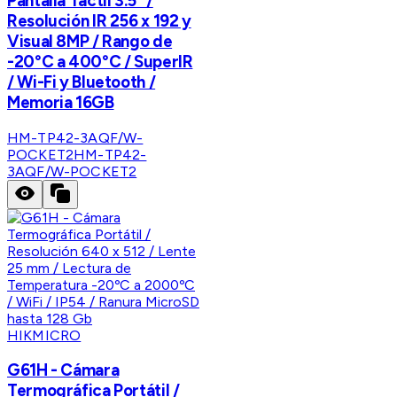
Pantalla Táctil 3.5" /
Resolución IR 256 x 192 y
Visual 8MP / Rango de
-20°C a 400°C / SuperIR
/ Wi-Fi y Bluetooth /
Memoria 16GB
HM-TP42-3AQF/W-
POCKET2
HM-TP42-
3AQF/W-POCKET2
HIKMICRO
G61H - Cámara
Termográfica Portátil /