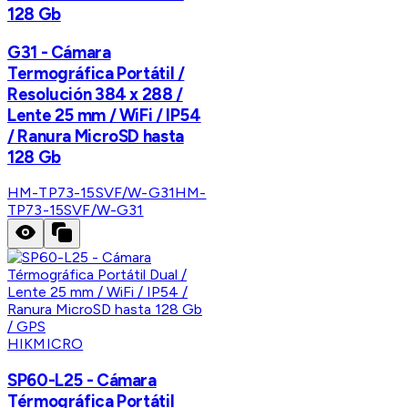
128 Gb
G31 - Cámara
Termográfica Portátil /
Resolución 384 x 288 /
Lente 25 mm / WiFi / IP54
/ Ranura MicroSD hasta
128 Gb
HM-TP73-15SVF/W-G31
HM-
TP73-15SVF/W-G31
HIKMICRO
SP60-L25 - Cámara
Térmográfica Portátil