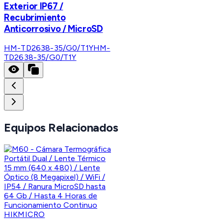
Exterior IP67 /
Recubrimiento
Anticorrosivo / MicroSD
HM-TD2638-35/G0/T1Y
HM-
TD2638-35/G0/T1Y
Equipos Relacionados
HIKMICRO