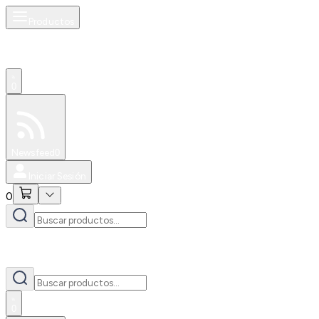
Productos
0
Especiales
Newsfeed
0
Iniciar Sesión
0
0