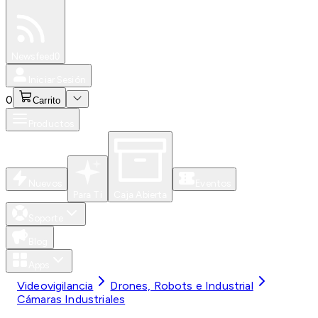
Especiales
Newsfeed
0
Iniciar Sesión
0
Carrito
Productos
Nuevos
Eventos
Para Ti
Caja Abierta
Soporte
Blog
Apps
Videovigilancia
Drones, Robots e Industrial
Cámaras Industriales