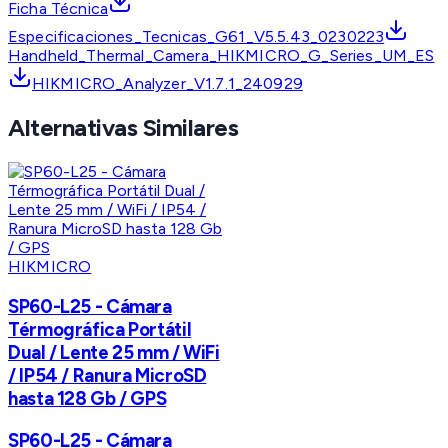
Ficha Técnica
Especificaciones_Tecnicas_G61_V5.5.43_0230223
Handheld_Thermal_Camera_HIKMICRO_G_Series_UM_ES
HIKMICRO_Analyzer_V1.7.1_240929
Alternativas Similares
HIKMICRO
SP60-L25 - Cámara
Térmográfica Portátil
Dual / Lente 25 mm / WiFi
/ IP54 / Ranura MicroSD
hasta 128 Gb / GPS
SP60-L25 - Cámara