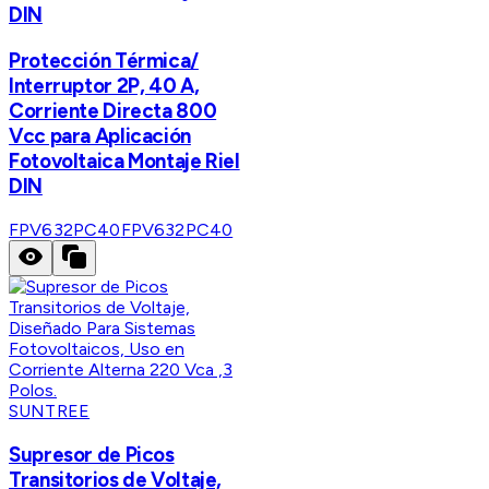
DIN
Protección Térmica/
Interruptor 2P, 40 A,
Corriente Directa 800
Vcc para Aplicación
Fotovoltaica Montaje Riel
DIN
FPV632PC40
FPV632PC40
SUNTREE
Supresor de Picos
Transitorios de Voltaje,