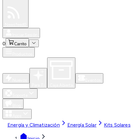
Especiales
Newsfeed
0
Iniciar Sesión
0
Carrito
Productos
Nuevos
Eventos
Para Ti
Caja Abierta
Soporte
Blog
Apps
Energía y Climatización
Energía Solar
Kits Solares
Inicio