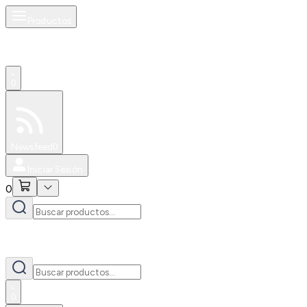
Productos
0
Especiales
Newsfeed
0
Iniciar Sesión
0
0