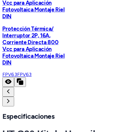
Vcc para Aplicación
Fotovoltaica Montaje Riel
DIN
Protección Térmica/
Interruptor 2P, 16A,
Corriente Directa 800
Vcc para Aplicación
Fotovoltaica Montaje Riel
DIN
FPV63
FPV63
Especificaciones