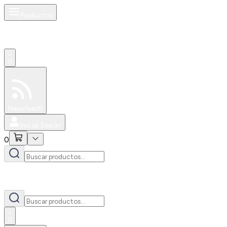
Productos
0
Especiales
Newsfeed
0
Iniciar Sesión
0
0