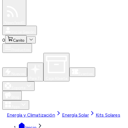
Especiales
Newsfeed
0
Iniciar Sesión
0
Carrito
Productos
Nuevos
Eventos
Para Ti
Caja Abierta
Soporte
Blog
Apps
Energía y Climatización
Energía Solar
Kits Solares
Inicio