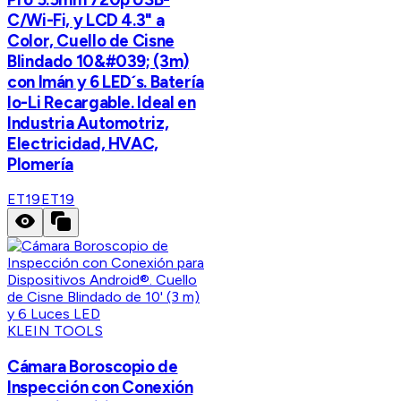
C/Wi-Fi, y LCD 4.3" a
Color, Cuello de Cisne
Blindado 10&#039; (3m)
con Imán y 6 LED´s. Batería
Io-Li Recargable. Ideal en
Industria Automotriz,
Electricidad, HVAC,
Plomería
ET19
ET19
KLEIN TOOLS
Cámara Boroscopio de
Inspección con Conexión