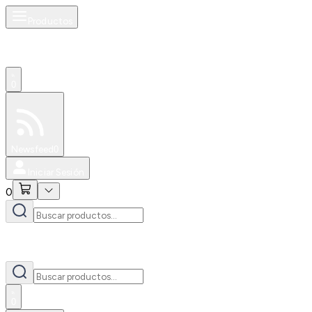
Productos
0
Especiales
Newsfeed
0
Iniciar Sesión
0
0