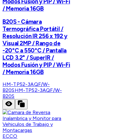
Modos Fusión y PIP / Wi-Fi
/ Memoria 16GB
B20S - Cámara
Termográfica Portátil /
Resolución IR 256 x 192 y
Visual 2MP / Rango de
-20°C a 550°C / Pantalla
LCD 3.2" / SuperIR /
Modos Fusión y PIP / Wi-Fi
/ Memoria 16GB
HM-TP52-3AQF/W-
B20S
HM-TP52-3AQF/W-
B20S
ECCO