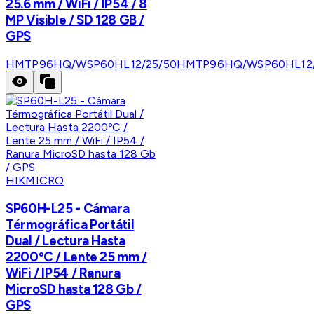
25.6 mm / WiFi / IP54 / 8
MP Visible / SD 128 GB /
GPS
HMTP96HQ/WSP60HL12/25/50
HMTP96HQ/WSP60HL12/
HIKMICRO
SP60H-L25 - Cámara
Térmográfica Portátil
Dual / Lectura Hasta
2200ºC / Lente 25 mm /
WiFi / IP54 / Ranura
MicroSD hasta 128 Gb /
GPS