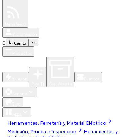
Especiales
Newsfeed
0
Iniciar Sesión
0
Carrito
Productos
Nuevos
Eventos
Para Ti
Caja Abierta
Soporte
Blog
Apps
Herramientas, Ferretería y Material Eléctrico
Medición, Prueba e Inspección
Herramientas y