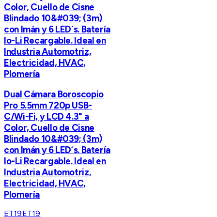
Color, Cuello de Cisne
Blindado 10&#039; (3m)
con Imán y 6 LED´s. Batería
Io-Li Recargable. Ideal en
Industria Automotriz,
Electricidad, HVAC,
Plomería
Dual Cámara Boroscopio
Pro 5.5mm 720p USB-
C/Wi-Fi, y LCD 4.3" a
Color, Cuello de Cisne
Blindado 10&#039; (3m)
con Imán y 6 LED´s. Batería
Io-Li Recargable. Ideal en
Industria Automotriz,
Electricidad, HVAC,
Plomería
ET19
ET19