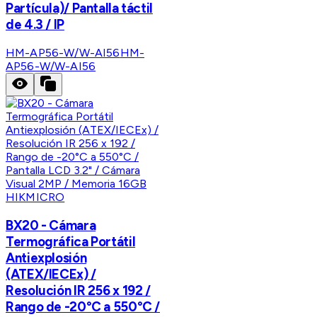
Partícula)/ Pantalla táctil
de 4.3 / IP
HM-AP56-W/W-AI56
HM-
AP56-W/W-AI56
HIKMICRO
BX20 - Cámara
Termográfica Portátil
Antiexplosión
(ATEX/IECEx) /
Resolución IR 256 x 192 /
Rango de -20°C a 550°C /