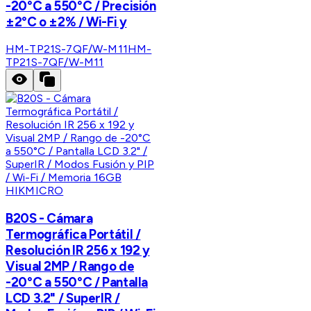
-20°C a 550°C / Precisión
±2°C o ±2% / Wi-Fi y
HM-TP21S-7QF/W-M11
HM-
TP21S-7QF/W-M11
HIKMICRO
B20S - Cámara
Termográfica Portátil /
Resolución IR 256 x 192 y
Visual 2MP / Rango de
-20°C a 550°C / Pantalla
LCD 3.2" / SuperIR /