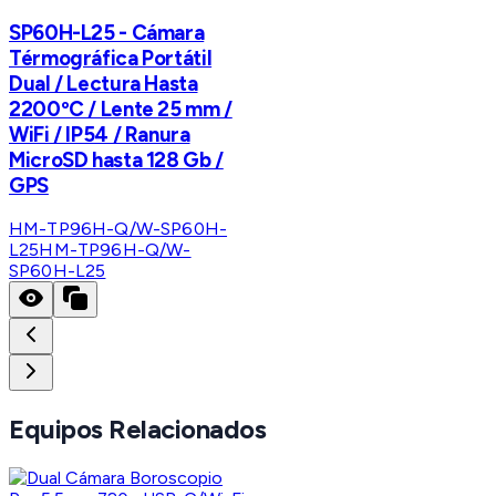
SP60H-L25 - Cámara
Térmográfica Portátil
Dual / Lectura Hasta
2200ºC / Lente 25 mm /
WiFi / IP54 / Ranura
MicroSD hasta 128 Gb /
GPS
HM-TP96H-Q/W-SP60H-
L25
HM-TP96H-Q/W-
SP60H-L25
Equipos Relacionados